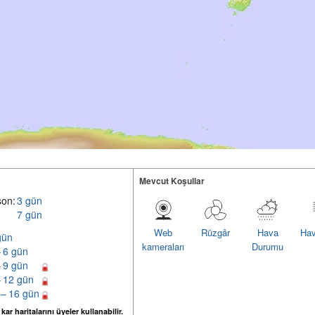
Mevcut Koşullar
son:
3 gün
7 gün
Web
Rüzgâr
Hava
Hav
gün
kameraları
Durumu
– 6 gün
– 9 gün
– 12 gün
 – 16 gün
ar haritalarını üyeler kullanabilir.