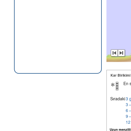
Kar Birikimi
En 
Sıradaki
3 
3 
6 
9 
12
Uzun menzilli k