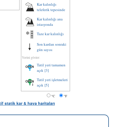
Kar kalınlığı
teleferik tepesinde
Kar kalınlığı ana
istasyonda
Taze kar kalınlığı
Son kardan sonraki
gün sayısı
Yerini göster:
Tatil yeri tamamen
açık
[3]
Tatil yeri işletmeleri
açık
[5]
°C
°F
tif statik kar & hava haritaları