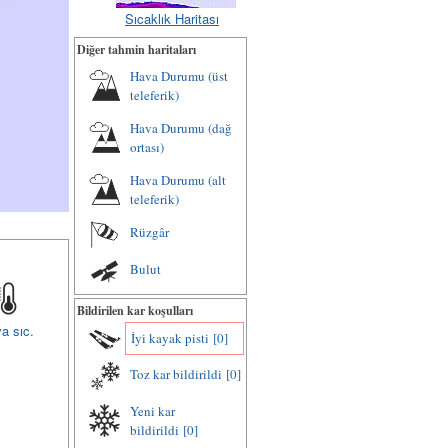
Sıcaklık Haritası
Diğer tahmin haritaları
Hava Durumu (üst
teleferik)
Hava Durumu (dağ
ortası)
Hava Durumu (alt
teleferik)
Rüzgâr
Bulut
Bildirilen kar koşulları
a sıc.
İyi kayak pisti
[0]
Toz kar bildirildi
[0]
Yeni kar
bildirildi
[0]