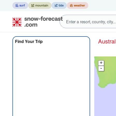
Austra
Find Your Trip
+
-