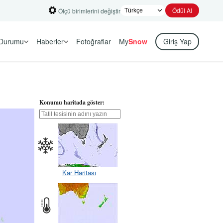
Ödül Al
Ölçü birimlerini değiştir
Durumu
Haberler
Fotoğraflar
My
Snow
Giriş Yap
Konumu haritada göster:
Kar Haritası