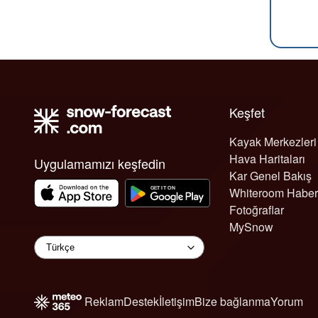
Keşfet
Kayak Merkezleri
Hava Haritaları
Uygulamamızı keşfedin
Kar Genel Bakış
Whiteroom Haber
Fotoğraflar
MySnow
Reklam
Destek
İletişim
Bize bağlanma
Yorum