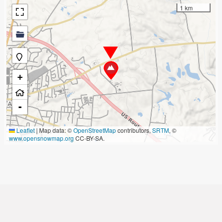
1 km
+
-
Leaflet
|
Map data: ©
OpenStreetMap
contributors,
SRTM
, ©
www.opensnowmap.org
CC-BY-SA.