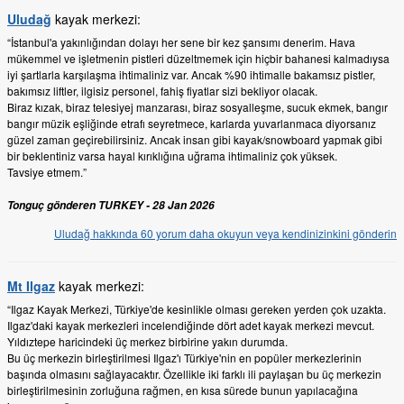
Uludağ
kayak merkezi:
“İstanbul'a yakınlığından dolayı her sene bir kez şansımı denerim. Hava
mükemmel ve işletmenin pistleri düzeltmemek için hiçbir bahanesi kalmadıysa
iyi şartlarla karşılaşma ihtimaliniz var. Ancak %90 ihtimalle bakamsız pistler,
bakımsız liftler, ilgisiz personel, fahiş fiyatlar sizi bekliyor olacak.
Biraz kızak, biraz telesiyej manzarası, biraz sosyalleşme, sucuk ekmek, bangır
bangır müzik eşliğinde etrafı seyretmece, karlarda yuvarlanmaca diyorsanız
güzel zaman geçirebilirsiniz. Ancak insan gibi kayak/snowboard yapmak gibi
bir beklentiniz varsa hayal kırıklığına uğrama ihtimaliniz çok yüksek.
Tavsiye etmem.”
Tonguç gönderen TURKEY - 28 Jan 2026
Uludağ hakkında 60 yorum daha okuyun veya kendinizinkini gönderin
Mt Ilgaz
kayak merkezi:
“Ilgaz Kayak Merkezi, Türkiye'de kesinlikle olması gereken yerden çok uzakta.
Ilgaz'daki kayak merkezleri incelendiğinde dört adet kayak merkezi mevcut.
Yıldıztepe haricindeki üç merkez birbirine yakın durumda.
Bu üç merkezin birleştirilmesi Ilgaz'ı Türkiye'nin en popüler merkezlerinin
başında olmasını sağlayacaktır. Özellikle iki farklı ili paylaşan bu üç merkezin
birleştirilmesinin zorluğuna rağmen, en kısa sürede bunun yapılacağına