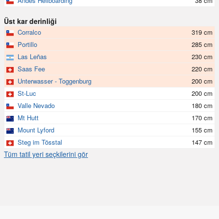
Andes Heliboarding
38 cm
Üst kar derinliği
Corralco
319 cm
Portillo
285 cm
Las Leñas
230 cm
Saas Fee
220 cm
Unterwasser - Toggenburg
200 cm
St-Luc
200 cm
Valle Nevado
180 cm
Mt Hutt
170 cm
Mount Lyford
155 cm
Steg im Tösstal
147 cm
Tüm tatil yeri seçkilerini gör