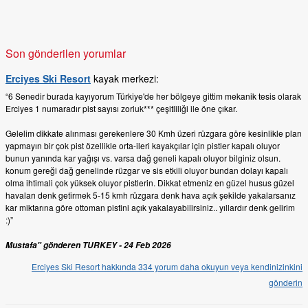
Son gönderilen yorumlar
Erciyes Ski Resort
kayak merkezi:
“6 Senedir burada kayıyorum Türkiye'de her bölgeye gittim mekanik tesis olarak
Erciyes 1 numaradır pist sayısı zorluk*** çeşitliliği ile öne çıkar.
Gelelim dikkate alınması gerekenlere 30 Kmh üzeri rüzgara göre kesinlikle plan
yapmayın bir çok pist özellikle orta-ileri kayakçılar için pistler kapalı oluyor
bunun yanında kar yağışı vs. varsa dağ geneli kapalı oluyor bilginiz olsun.
konum gereği dağ genelinde rüzgar ve sis etkili oluyor bundan dolayı kapalı
olma ihtimali çok yüksek oluyor pistlerin. Dikkat etmeniz en güzel husus güzel
havaları denk getirmek 5-15 kmh rüzgara denk hava açık şekilde yakalarsanız
kar miktarına göre ottoman pistini açık yakalayabilirsiniz.. yıllardır denk gelirim
:)”
Mustafa" gönderen TURKEY - 24 Feb 2026
Erciyes Ski Resort hakkında 334 yorum daha okuyun veya kendinizinkini
gönderin