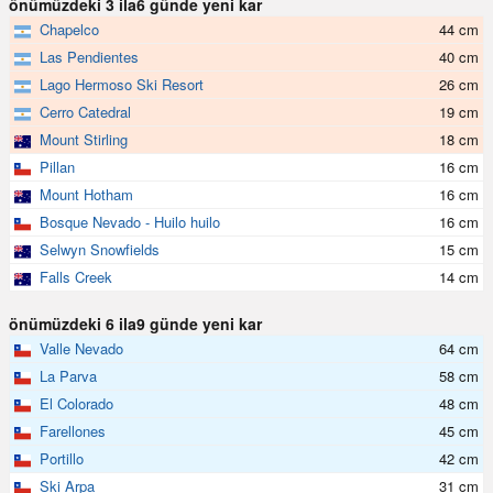
önümüzdeki 3 ila6 günde yeni kar
Chapelco
44 cm
Las Pendientes
40 cm
Lago Hermoso Ski Resort
26 cm
Cerro Catedral
19 cm
Mount Stirling
18 cm
Pillan
16 cm
Mount Hotham
16 cm
Bosque Nevado - Huilo huilo
16 cm
Selwyn Snowfields
15 cm
Falls Creek
14 cm
önümüzdeki 6 ila9 günde yeni kar
Valle Nevado
64 cm
La Parva
58 cm
El Colorado
48 cm
Farellones
45 cm
Portillo
42 cm
Ski Arpa
31 cm