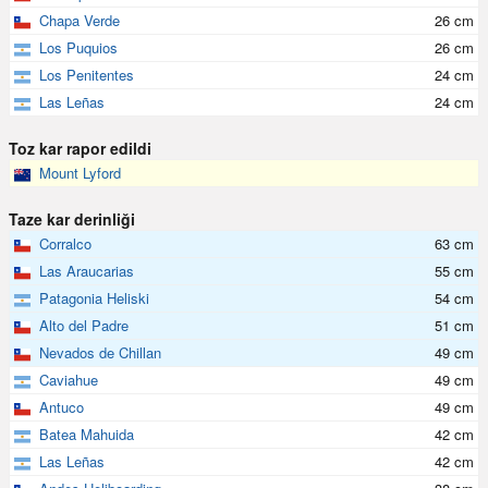
Chapa Verde
26 cm
Los Puquios
26 cm
Los Penitentes
24 cm
Las Leñas
24 cm
Toz kar rapor edildi
Mount Lyford
Taze kar derinliği
Corralco
63 cm
Las Araucarias
55 cm
Patagonia Heliski
54 cm
Alto del Padre
51 cm
Nevados de Chillan
49 cm
Caviahue
49 cm
Antuco
49 cm
Batea Mahuida
42 cm
Las Leñas
42 cm