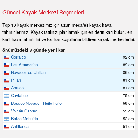
Güncel Kayak Merkezi Seçmeleri
Top 10 kayak merkezimiz için uzun mesafeli kayak hava
tahminlerimiz! Kayak tatilinizi planlamak için en derin karı bulun, en
karlı hava tahminini ve toz kar koşullarını bildiren kayak merkezlerini.
önümüzdeki 3 günde yeni kar
Corralco
92 cm
Las Araucarias
89 cm
Nevados de Chillan
86 cm
Pillan
81 cm
Antuco
81 cm
Caviahue
75 cm
Bosque Nevado - Huilo huilo
59 cm
Volcán Osorno
55 cm
Batea Mahuida
52 cm
Antillanca
51 cm