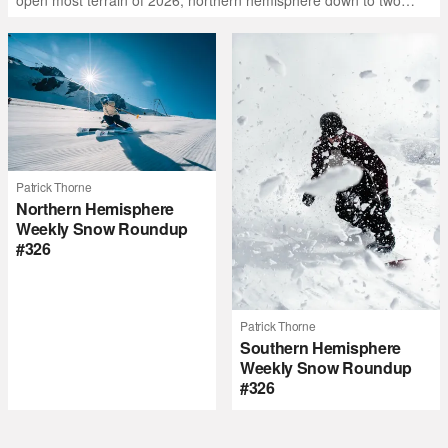
open most terrain of 2026, northern hemisphere down to two
outdoor areas still open.
Patrick Thorne
Northern Hemisphere
Weekly Snow Roundup
#326
Patrick Thorne
Southern Hemisphere
Weekly Snow Roundup
#326