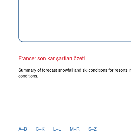
France: son kar şartları özeti
Summary of forecast snowfall and ski conditions for resorts i
conditions.
A–B
C–K
L–L
M–R
S–Z