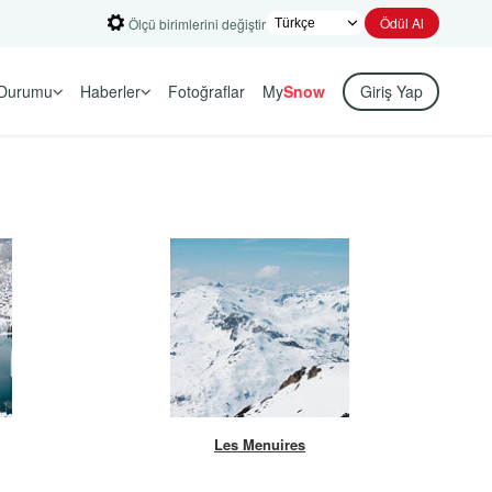
Ödül Al
Ölçü birimlerini değiştir
Durumu
Haberler
Fotoğraflar
My
Snow
Giriş Yap
Les Menuires