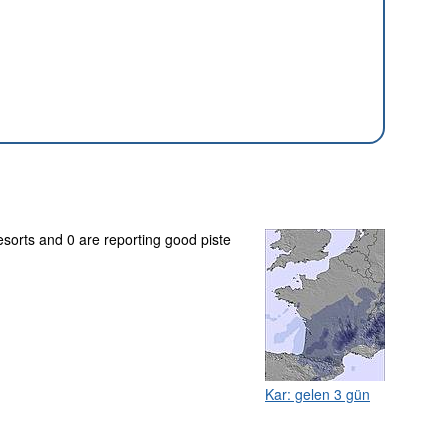
esorts and 0 are reporting good piste
Kar: gelen 3 gün