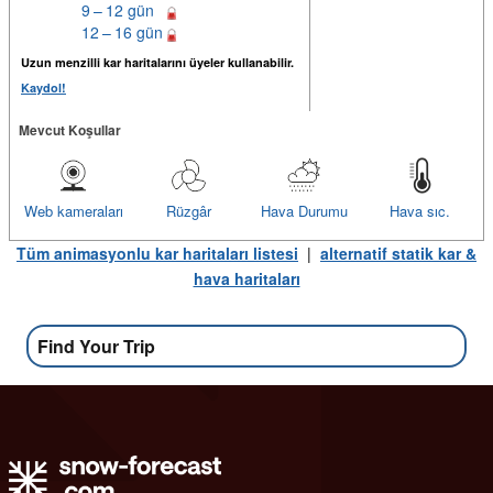
9 – 12 gün
12 – 16 gün
Uzun menzilli kar haritalarını üyeler kullanabilir.
Kaydol!
Mevcut Koşullar
Web kameraları
Rüzgâr
Hava Durumu
Hava sıc.
Tüm animasyonlu kar haritaları listesi
|
alternatif statik kar &
hava haritaları
Find Your Trip