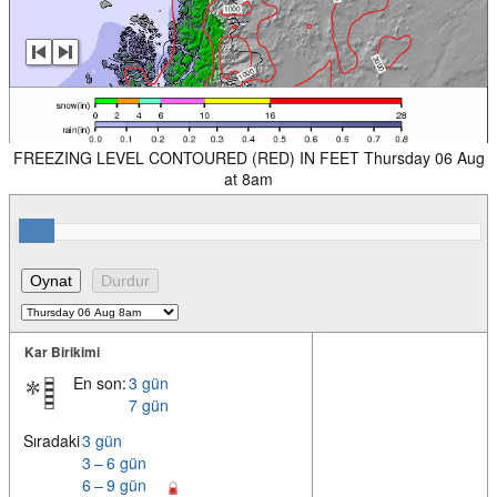
FREEZING LEVEL CONTOURED (RED) IN FEET Thursday 06 Aug
at 8am
Kar Birikimi
En son:
3 gün
7 gün
Sıradaki
3 gün
3 – 6 gün
6 – 9 gün