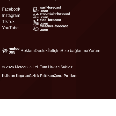
Facebook
Instagram
TikTok
YouTube
Reklam
Destek
İletişim
Bize bağlanma
Yorum
© 2026 Meteo365 Ltd. Tüm Hakları Saklıdır
6
Kullanım Koşulları
Gizlilik Politikası
Çerez Politikası