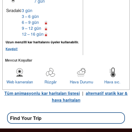
7 gün
Sıradaki
3 gün
3 – 6 gün
6 – 9 gün
9 – 12 gün
12 – 16 gün
Uzun menzilli kar haritalarını üyeler kullanabilir.
Kaydol!
Mevcut Koşullar
Web kameraları
Rüzgâr
Hava Durumu
Hava sıc.
Tüm animasyonlu kar haritaları listesi
|
alternatif statik kar &
hava haritaları
Find Your Trip