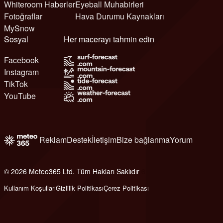
Whiteroom Haberler
Eyeball Muhabirleri
Fotoğraflar
Hava Durumu Kaynakları
MySnow
Sosyal
Her macerayı tahmin edin
Facebook
Instagram
TikTok
YouTube
Reklam
Destek
İletişim
Bize bağlanma
Yorum
© 2026 Meteo365 Ltd. Tüm Hakları Saklıdır
6
Kullanım Koşulları
Gizlilik Politikası
Çerez Politikası