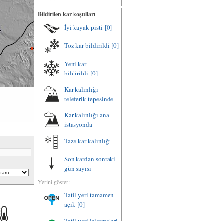
Bildirilen kar koşulları
İyi kayak pisti
[0]
Toz kar bildirildi
[0]
Yeni kar
bildirildi
[0]
Kar kalınlığı
teleferik tepesinde
Kar kalınlığı ana
istasyonda
Taze kar kalınlığı
Son kardan sonraki
gün sayısı
Yerini göster:
Tatil yeri tamamen
açık
[0]
Tatil yeri işletmeleri