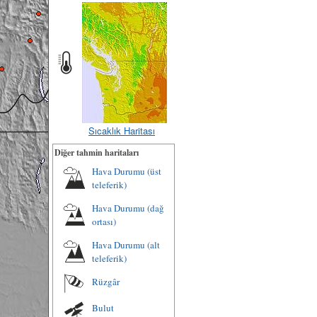
Sıcaklık Haritası
Diğer tahmin haritaları
Hava Durumu (üst
teleferik)
Hava Durumu (dağ
ortası)
Hava Durumu (alt
teleferik)
Rüzgâr
Bulut