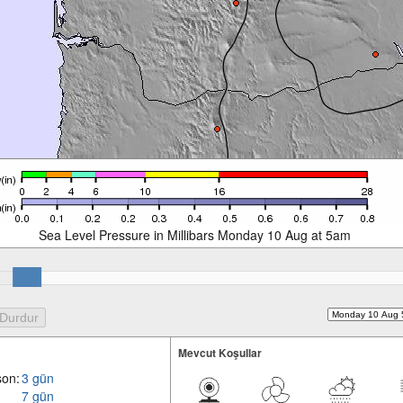
Sea Level Pressure in Millibars Monday 10 Aug at 5am
Mevcut Koşullar
son:
3 gün
7 gün