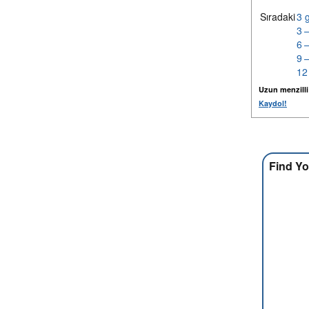
Sıradaki
3 
3 
6 
9 
12
Uzun menzilli k
Kaydol!
Find Yo