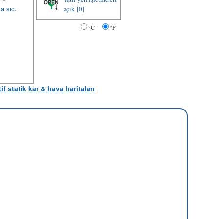
a sıc.
açık
[0]
°C
°F
tif statik kar & hava haritaları