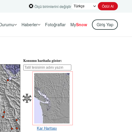
Ödül Al
Ölçü birimlerini değiştir
Durumu
Haberler
Fotoğraflar
My
Snow
Giriş Yap
Konumu haritada göster:
Kar Haritası