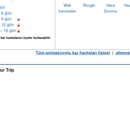
Web
Rüzgâr
Hava
Hav
gün
kameraları
Durumu
– 6 gün
– 9 gün
– 12 gün
 – 16 gün
ar haritalarını üyeler kullanabilir.
Tüm animasyonlu kar haritaları listesi
|
alterna
ur Trip