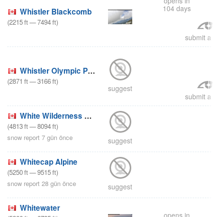
opens in
104 days
Whistler Blackcomb
(
2215
ft
—
7494
ft
)
submit a r
Whistler Olympic Park
(
2871
ft
—
3166
ft
)
suggest
submit a r
White Wilderness Heliskiing
(
4813
ft
—
8094
ft
)
snow report 7 gün önce
suggest
Whitecap Alpine
(
5250
ft
—
9515
ft
)
snow report 28 gün önce
suggest
Whitewater
opens in