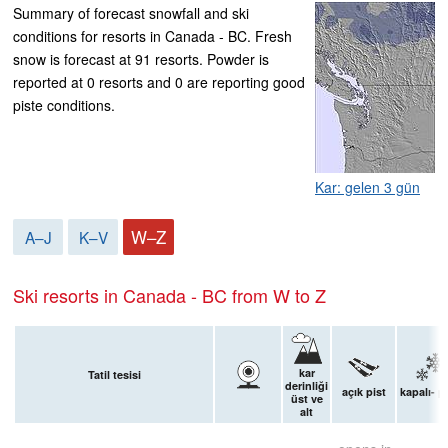
Summary of forecast snowfall and ski
conditions for resorts in Canada - BC. Fresh
snow is forecast at 91 resorts. Powder is
reported at 0 resorts and 0 are reporting good
piste conditions.
Kar: gelen 3 gün
W–Z
A–J
K–V
Ski resorts in Canada - BC from W to Z
kar
Tatil tesisi
derinliği
açık pist
kapalı- p
üst ve
alt