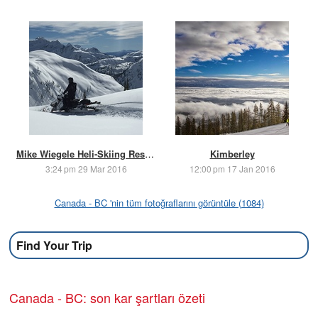
Mike Wiegele Heli-Skiing Resort
Kimberley
3:24 pm 29 Mar 2016
12:00 pm 17 Jan 2016
Canada - BC 'nin tüm fotoğraflarını görüntüle (1084)
Find Your Trip
Canada - BC: son kar şartları özeti