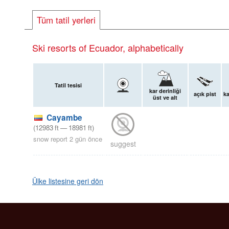
Tüm tatil yerleri
Ski resorts of Ecuador, alphabetically
Tatil tesisi
kar derinliği
açık pist
ka
üst ve alt
Cayambe
(
12983
ft
—
18981
ft
)
snow report 2 gün önce
suggest
Ülke listesine geri dön