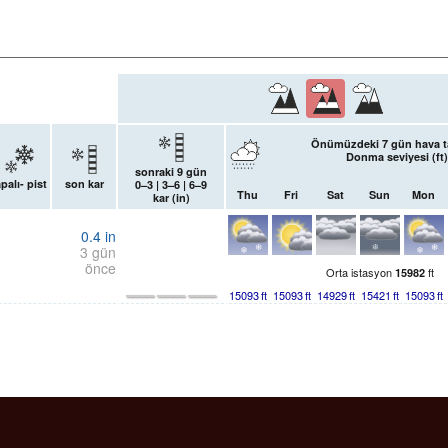
Önümüzdeki 7 gün hava t
Donma seviyesi (
ft
)
sonraki 9 gün
palı- pist
son kar
0–3 | 3–6 | 6–9
Thu
Fri
Sat
Sun
Mon
kar (
in
)
0.4
in
3 gün
önce
Orta istasyon
ft
15982
15093
ft
15093
ft
14929
ft
15421
ft
15093
ft