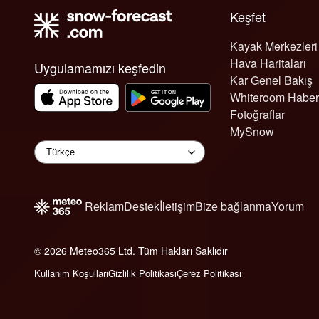
Keşfet
Kayak Merkezleri
Hava Haritaları
Uygulamamızı keşfedin
Kar Genel Bakış
Whiteroom Haber
Fotoğraflar
MySnow
Reklam
Destek
İletişim
Bize bağlanma
Yorum
© 2026 Meteo365 Ltd. Tüm Hakları Saklıdır
6
Kullanım Koşulları
Gizlilik Politikası
Çerez Politikası