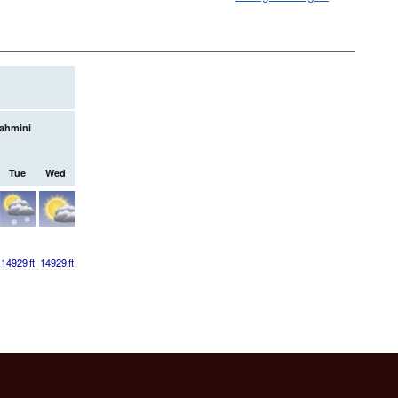
ahmini
Tue
Wed
14929
ft
14929
ft