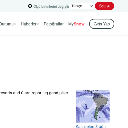
Ödül Al
Ölçü birimlerini değiştir
Durumu
Haberler
Fotoğraflar
My
Snow
Giriş Yap
resorts and 0 are reporting good piste
Kar: gelen 3 gün