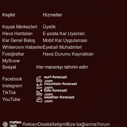
Keşfet
Hizmetler
Kayak Merkezleri
Üyelik
Hava Haritaları
E-posta Kar Uyarıları
Kar Genel Bakış
Mobil Kar Uygulaması
Whiteroom Haberler
Eyeball Muhabirleri
Fotoğraflar
Hava Durumu Kaynakları
MySnow
Sosyal
Her macerayı tahmin edin
Facebook
Instagram
TikTok
YouTube
Reklam
Destek
İletişim
Bize bağlanma
Yorum