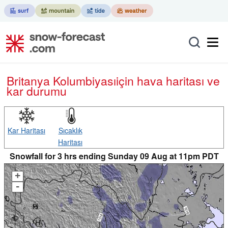
Britanya Kolumbiyası
için hava haritası ve
kar durumu
Kar Haritası
Sıcaklık
Haritası
Snowfall for 3 hrs ending Sunday 09 Aug at 11pm PDT
+
-