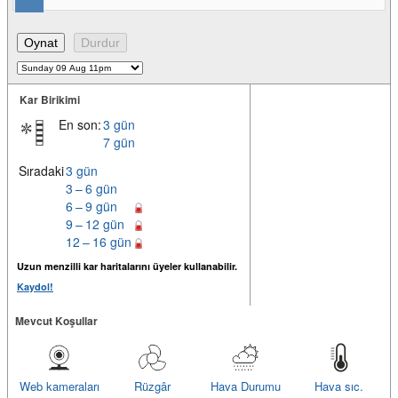
Kar Birikimi
En son:
3 gün
7 gün
Sıradaki
3 gün
3 – 6 gün
6 – 9 gün
9 – 12 gün
12 – 16 gün
Uzun menzilli kar haritalarını üyeler kullanabilir.
Kaydol!
Mevcut Koşullar
Web kameraları
Rüzgâr
Hava Durumu
Hava sıc.