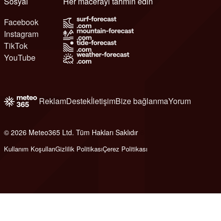
Sosyal
Her macerayı tahmin edin
Facebook
Instagram
TikTok
YouTube
Reklam
Destek
İletişim
Bize bağlanma
Yorum
© 2026 Meteo365 Ltd. Tüm Hakları Saklıdır
6
Kullanım Koşulları
Gizlilik Politikası
Çerez Politikası