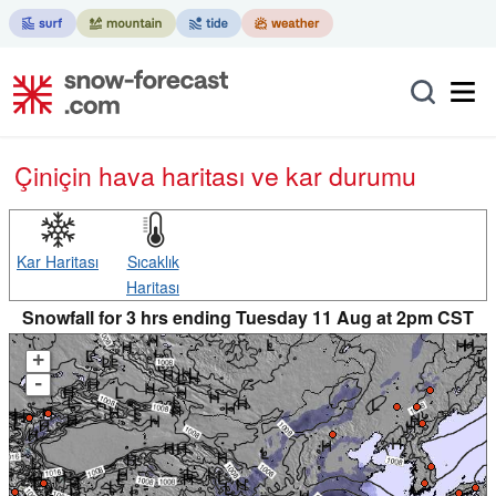
Çin
için hava haritası ve kar durumu
Kar Haritası
Sıcaklık
Haritası
Snowfall for 3 hrs ending Tuesday 11 Aug at 2pm CST
+
-