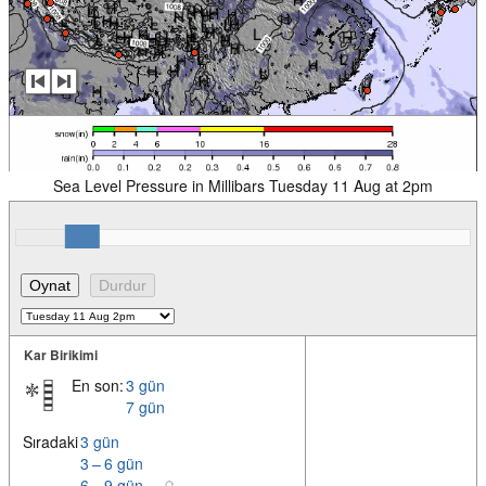
Sea Level Pressure in Millibars Tuesday 11 Aug at 2pm
Kar Birikimi
En son:
3 gün
7 gün
Sıradaki
3 gün
3 – 6 gün
6 – 9 gün