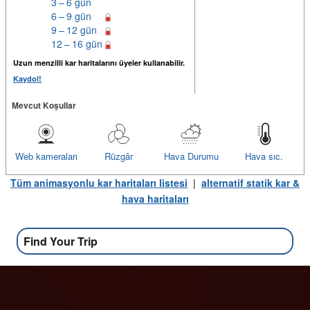
3 – 6 gün
6 – 9 gün
9 – 12 gün
12 – 16 gün
Uzun menzilli kar haritalarını üyeler kullanabilir.
Kaydol!
Mevcut Koşullar
Web kameraları
Rüzgâr
Hava Durumu
Hava sıc.
Tüm animasyonlu kar haritaları listesi
|
alternatif statik kar &
hava haritaları
Find Your Trip