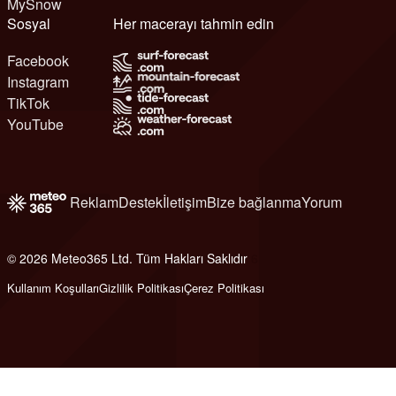
MySnow
Sosyal
Her macerayı tahmin edin
Facebook
Instagram
TikTok
YouTube
Reklam
Destek
İletişim
Bize bağlanma
Yorum
© 2026 Meteo365 Ltd. Tüm Hakları Saklıdır
6
Kullanım Koşulları
Gizlilik Politikası
Çerez Politikası