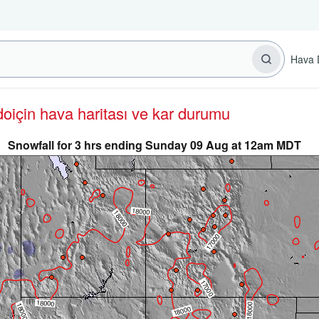
Hava 
do
için hava haritası ve kar durumu
Snowfall for 3 hrs ending Sunday 09 Aug at 12am MDT