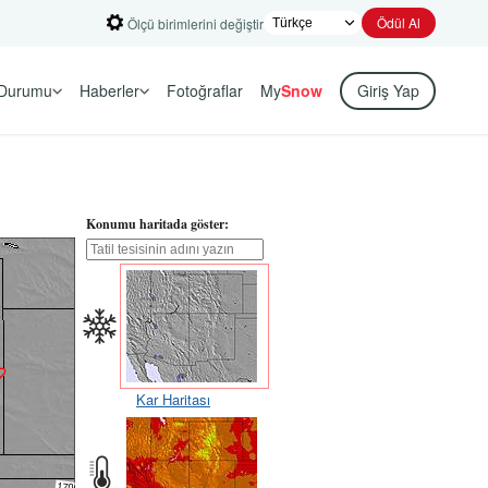
Ödül Al
Ölçü birimlerini değiştir
Durumu
Haberler
Fotoğraflar
My
Snow
Giriş Yap
Konumu haritada göster:
Kar Haritası