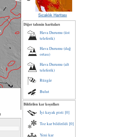
Sıcaklık Haritası
Diğer tahmin haritaları
Hava Durumu (üst
teleferik)
Hava Durumu (dağ
ortası)
Hava Durumu (alt
teleferik)
Rüzgâr
Bulut
Bildirilen kar koşulları
İyi kayak pisti
[0]
m
Toz kar bildirildi
[0]
Yeni kar