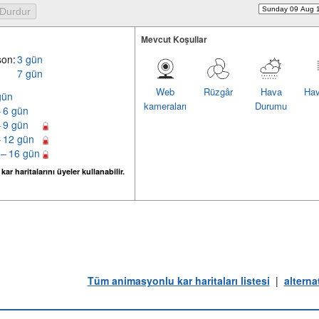
Mevcut Koşullar
son:
3 gün
7 gün
Web
Rüzgâr
Hava
Hav
gün
kameraları
Durumu
– 6 gün
– 9 gün
– 12 gün
 – 16 gün
ar haritalarını üyeler kullanabilir.
Tüm animasyonlu kar haritaları listesi
|
alterna