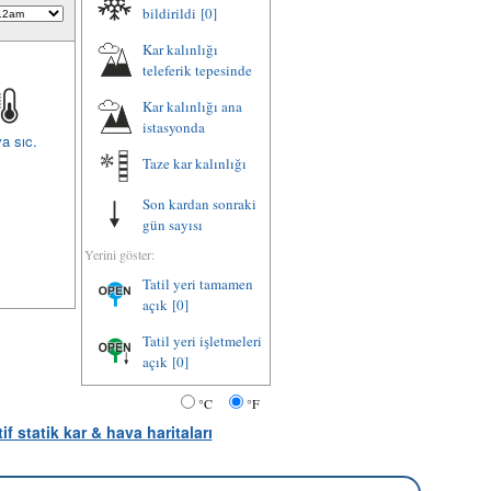
bildirildi
[0]
Kar kalınlığı
teleferik tepesinde
Kar kalınlığı ana
istasyonda
a sıc.
Taze kar kalınlığı
Son kardan sonraki
gün sayısı
Yerini göster:
Tatil yeri tamamen
açık
[0]
Tatil yeri işletmeleri
açık
[0]
°C
°F
tif statik kar & hava haritaları