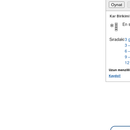
Kar Birikimi
En 
Sıradaki
3 
3 
6 
9 
12
Uzun menzilli k
Kaydol!