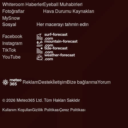
Whiteroom Haberler
Eyeball Muhabirleri
Fotoğraflar
Hava Durumu Kaynakları
MySnow
Sosyal
Her macerayı tahmin edin
Facebook
Instagram
TikTok
YouTube
Reklam
Destek
İletişim
Bize bağlanma
Yorum
© 2026 Meteo365 Ltd. Tüm Hakları Saklıdır
6
Kullanım Koşulları
Gizlilik Politikası
Çerez Politikası