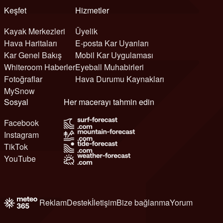
Keşfet
Hizmetler
Kayak Merkezleri
Üyelik
Hava Haritaları
E-posta Kar Uyarıları
Kar Genel Bakış
Mobil Kar Uygulaması
Whiteroom Haberler
Eyeball Muhabirleri
Fotoğraflar
Hava Durumu Kaynakları
MySnow
Sosyal
Her macerayı tahmin edin
Facebook
Instagram
TikTok
YouTube
Reklam
Destek
İletişim
Bize bağlanma
Yorum