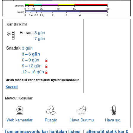
Kar Birikimi
En son:
3 gün
7 gün
Sıradaki
3 gün
3 – 6 gün
6 – 9 gün
9 – 12 gün
12 – 16 gün
Uzun menzilli kar haritalarını üyeler kullanabilir.
Kaydol!
Mevcut Koşullar
Web kameraları
Rüzgâr
Hava Durumu
Hava sıc.
Tüm animasyonlu kar haritaları listesi
|
alternatif statik kar &