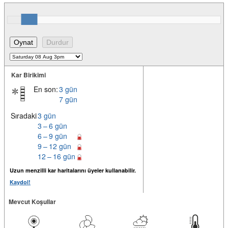
Kar Birikimi
En son:
3 gün
7 gün
Sıradaki
3 gün
3 – 6 gün
6 – 9 gün
9 – 12 gün
12 – 16 gün
Uzun menzilli kar haritalarını üyeler kullanabilir.
Kaydol!
Mevcut Koşullar