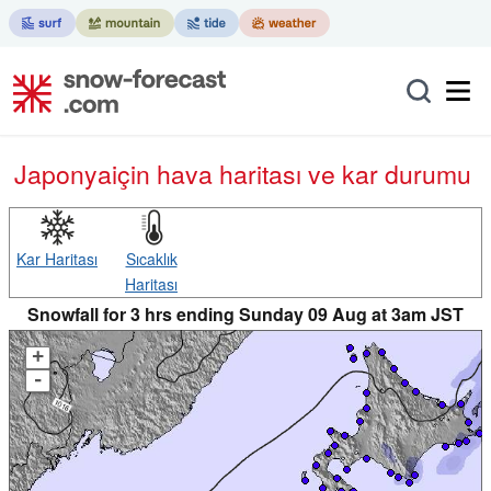
Japonya
için hava haritası ve kar durumu
Kar Haritası
Sıcaklık
Haritası
Snowfall for 3 hrs ending Sunday 09 Aug at 3am JST
+
-