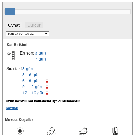
Kar Birikimi
En son:
3 gün
7 gün
Sıradaki
3 gün
3 – 6 gün
6 – 9 gün
9 – 12 gün
12 – 16 gün
Uzun menzilli kar haritalarını üyeler kullanabilir.
Kaydol!
Mevcut Koşullar