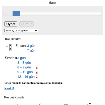
9am
Kar Birikimi
En son:
3 gün
7 gün
Sıradaki
3 gün
3 – 6 gün
6 – 9 gün
9 – 12 gün
12 – 16 gün
Uzun menzilli kar haritalarını üyeler kullanabilir.
Kaydol!
Mevcut Koşullar