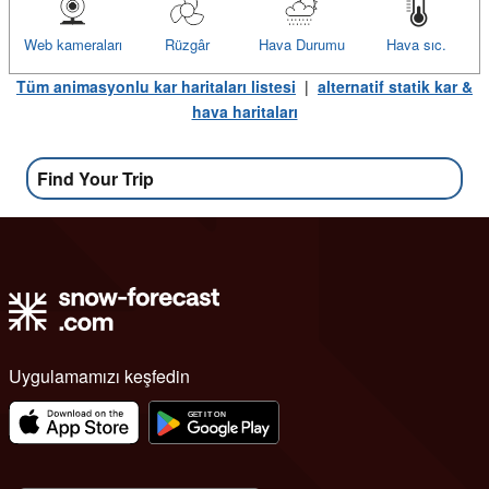
Web kameraları
Rüzgâr
Hava Durumu
Hava sıc.
Tüm animasyonlu kar haritaları listesi
|
alternatif statik kar &
hava haritaları
Find Your Trip
Uygulamamızı keşfedin