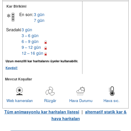
Kar Birikimi
En son:
3 gün
7 gün
Sıradaki
3 gün
3 – 6 gün
6 – 9 gün
9 – 12 gün
12 – 16 gün
Uzun menzilli kar haritalarını üyeler kullanabilir.
Kaydol!
Mevcut Koşullar
Web kameraları
Rüzgâr
Hava Durumu
Hava sıc.
Tüm animasyonlu kar haritaları listesi
|
alternatif statik kar &
hava haritaları