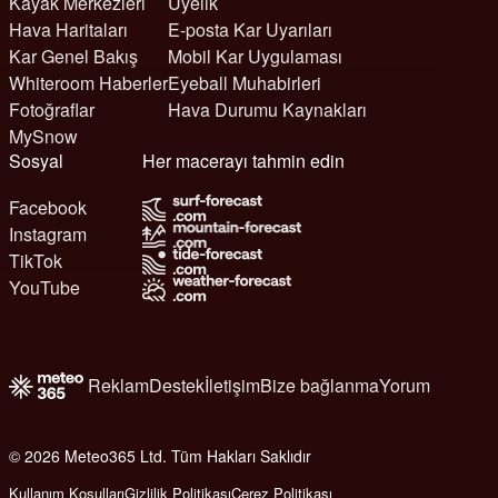
Kayak Merkezleri
Üyelik
Hava Haritaları
E-posta Kar Uyarıları
Kar Genel Bakış
Mobil Kar Uygulaması
Whiteroom Haberler
Eyeball Muhabirleri
Fotoğraflar
Hava Durumu Kaynakları
MySnow
Sosyal
Her macerayı tahmin edin
Facebook
Instagram
TikTok
YouTube
Reklam
Destek
İletişim
Bize bağlanma
Yorum
© 2026 Meteo365 Ltd. Tüm Hakları Saklıdır
6
Kullanım Koşulları
Gizlilik Politikası
Çerez Politikası