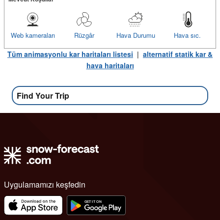
Web kameraları
Rüzgâr
Hava Durumu
Hava sıc.
Tüm animasyonlu kar haritaları listesi
|
alternatif statik kar &
hava haritaları
Find Your Trip
Uygulamamızı keşfedin