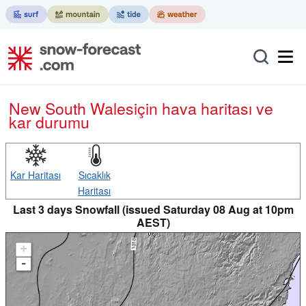
New South Wales
için hava haritası ve
kar durumu
Kar Haritası
Sıcaklık
Haritası
Last 3 days Snowfall (issued Saturday 08 Aug at 10pm
AEST)
+
-