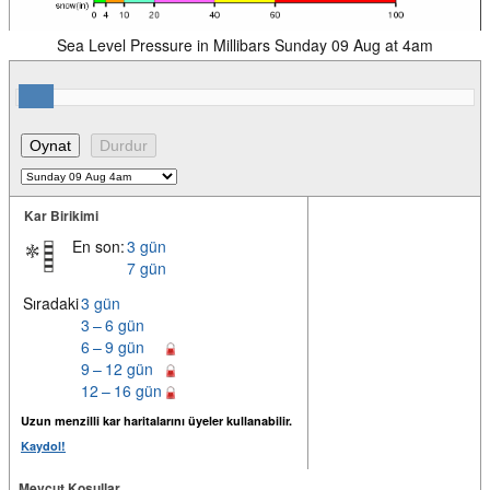
Sea Level Pressure in Millibars Sunday 09 Aug at 4am
Kar Birikimi
En son:
3 gün
7 gün
Sıradaki
3 gün
3 – 6 gün
6 – 9 gün
9 – 12 gün
12 – 16 gün
Uzun menzilli kar haritalarını üyeler kullanabilir.
Kaydol!
Mevcut Koşullar