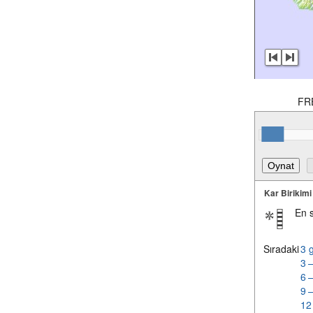
FR
Kar Birikimi
En 
Sıradaki
3 
3 
6 
9 
12