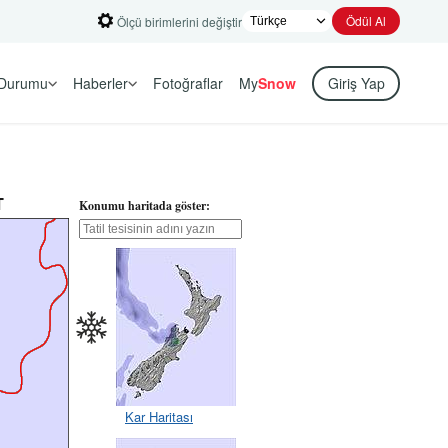
Ödül Al
Ölçü birimlerini değiştir
Durumu
Haberler
Fotoğraflar
My
Snow
Giriş Yap
T
Konumu haritada göster:
Kar Haritası