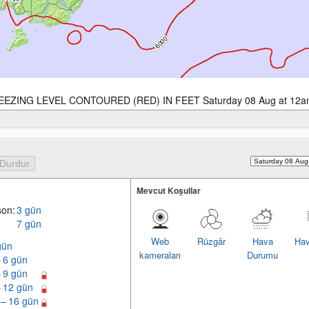
EEZING LEVEL CONTOURED (RED) IN FEET Saturday 08 Aug at 12a
Mevcut Koşullar
son:
3 gün
7 gün
Web
Rüzgâr
Hava
Hav
gün
kameraları
Durumu
– 6 gün
– 9 gün
– 12 gün
 – 16 gün