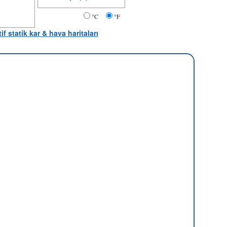
°C
°F
tif statik kar & hava haritaları