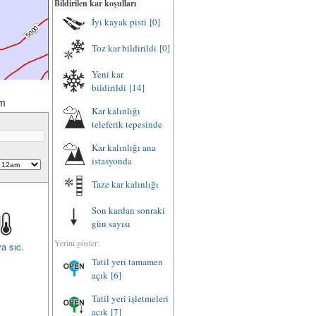
Bildirilen kar koşulları
İyi kayak pisti
[0]
Toz kar bildirildi
[0]
Yeni kar
bildirildi
[14]
m
Kar kalınlığı
teleferik tepesinde
Kar kalınlığı ana
istasyonda
Taze kar kalınlığı
Son kardan sonraki
gün sayısı
Yerini göster:
a sıc.
Tatil yeri tamamen
açık
[6]
Tatil yeri işletmeleri
açık
[7]