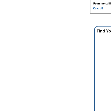
Uzun menzilli k
Kaydol!
Find Yo