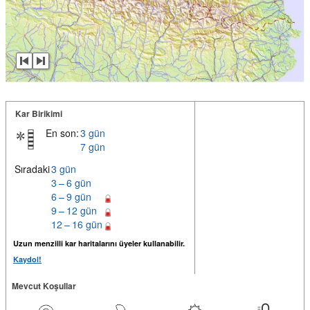
Kar Birikimi
En son:
3 gün
7 gün
Sıradaki
3 gün
3 – 6 gün
6 – 9 gün
9 – 12 gün
12 – 16 gün
Uzun menzilli kar haritalarını üyeler kullanabilir.
Kaydol!
Mevcut Koşullar