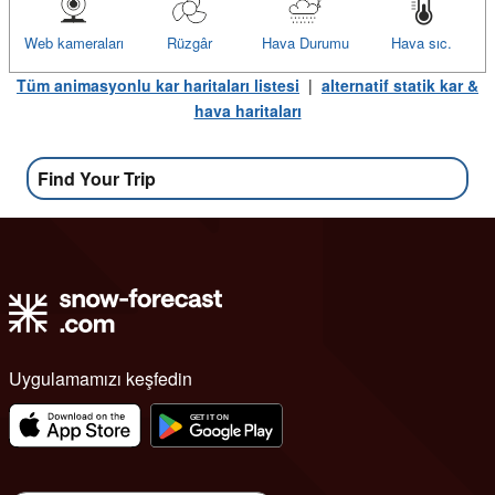
Web kameraları
Rüzgâr
Hava Durumu
Hava sıc.
Tüm animasyonlu kar haritaları listesi
|
alternatif statik kar &
hava haritaları
Find Your Trip
Uygulamamızı keşfedin