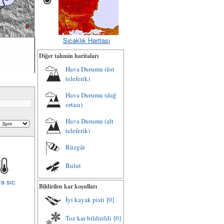
Sıcaklık Haritası
Diğer tahmin haritaları
Hava Durumu (üst
teleferik)
Hava Durumu (dağ
ortası)
Hava Durumu (alt
teleferik)
Rüzgâr
Bulut
a sıc.
Bildirilen kar koşulları
İyi kayak pisti
[0]
Toz kar bildirildi
[0]