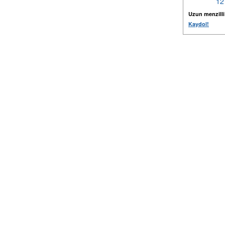
12
Uzun menzilli k
Kaydol!