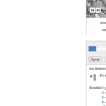
Kar Birikimi
En 
Sıradaki
3 
3 
6 
9 