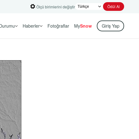
Ödül Al
Ölçü birimlerini değiştir
Durumu
Haberler
Fotoğraflar
My
Snow
Giriş Yap