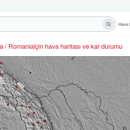
Hava 
ria / Romania
için hava haritası ve kar durumu