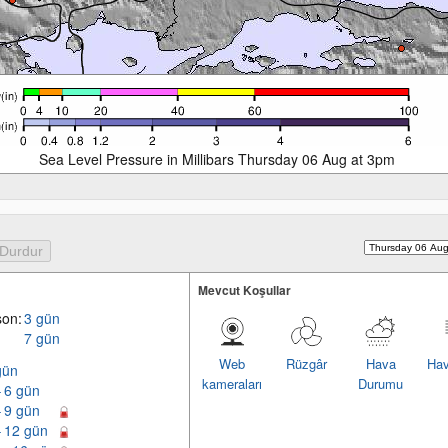
Sea Level Pressure in Millibars Thursday 06 Aug at 3pm
Mevcut Koşullar
son:
3 gün
7 gün
Web
Rüzgâr
Hava
Hav
gün
kameraları
Durumu
– 6 gün
– 9 gün
– 12 gün