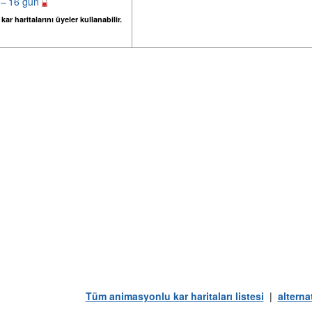
 – 16 gün
ar haritalarını üyeler kullanabilir.
Tüm animasyonlu kar haritaları listesi
|
alterna