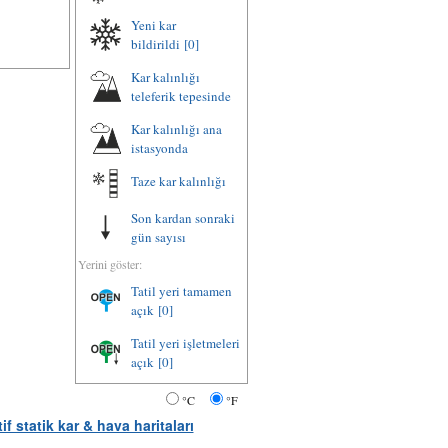
Yeni kar
bildirildi
[0]
Kar kalınlığı
teleferik tepesinde
Kar kalınlığı ana
istasyonda
Taze kar kalınlığı
Son kardan sonraki
gün sayısı
Yerini göster:
Tatil yeri tamamen
açık
[0]
Tatil yeri işletmeleri
açık
[0]
°C
°F
tif statik kar & hava haritaları