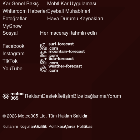
Kar Genel Bakış
Mobil Kar Uygulaması
Whiteroom Haberler
Eyeball Muhabirleri
Fotoğraflar
Hava Durumu Kaynakları
MySnow
Sosyal
Her macerayı tahmin edin
Facebook
Instagram
TikTok
YouTube
Reklam
Destek
İletişim
Bize bağlanma
Yorum
© 2026 Meteo365 Ltd. Tüm Hakları Saklıdır
6
Kullanım Koşulları
Gizlilik Politikası
Çerez Politikası