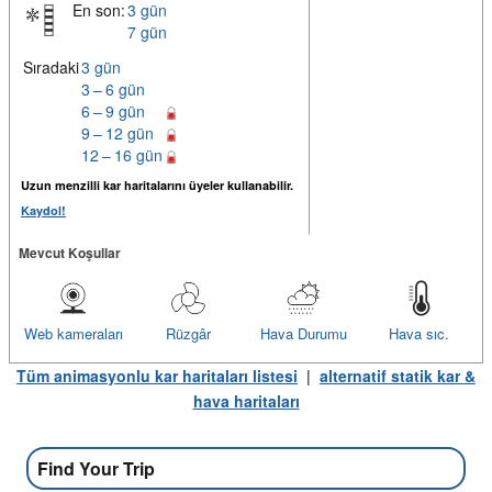
En son:
3 gün
7 gün
Sıradaki
3 gün
3 – 6 gün
6 – 9 gün
9 – 12 gün
12 – 16 gün
Uzun menzilli kar haritalarını üyeler kullanabilir.
Kaydol!
Mevcut Koşullar
Web kameraları
Rüzgâr
Hava Durumu
Hava sıc.
Tüm animasyonlu kar haritaları listesi
|
alternatif statik kar &
hava haritaları
Find Your Trip