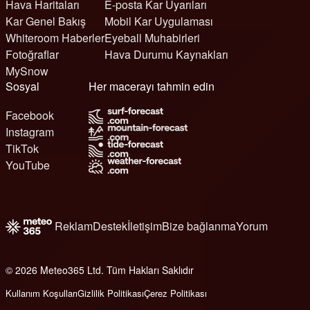
Hava Haritaları
E-posta Kar Uyarıları
Kar Genel Bakış
Mobil Kar Uygulaması
Whiteroom Haberler
Eyeball Muhabirleri
Fotoğraflar
Hava Durumu Kaynakları
MySnow
Sosyal
Her macerayı tahmin edin
Facebook
Instagram
TikTok
YouTube
Reklam
Destek
İletişim
Bize bağlanma
Yorum
© 2026 Meteo365 Ltd. Tüm Hakları Saklıdır
6
Kullanım Koşulları
Gizlilik Politikası
Çerez Politikası