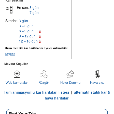
Kar Birikimi
En son:
3 gün
7 gün
Sıradaki
3 gün
3 – 6 gün
6 – 9 gün
9 – 12 gün
12 – 16 gün
Uzun menzilli kar haritalarını üyeler kullanabilir.
Kaydol!
Mevcut Koşullar
Web kameraları
Rüzgâr
Hava Durumu
Hava sıc.
Tüm animasyonlu kar haritaları listesi
|
alternatif statik kar &
hava haritaları
Find Your Trip