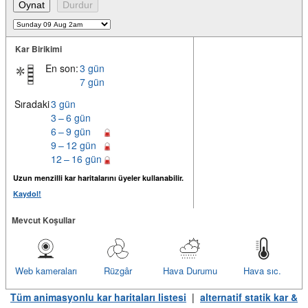
Kar Birikimi
En son:
3 gün
7 gün
Sıradaki
3 gün
3 – 6 gün
6 – 9 gün
9 – 12 gün
12 – 16 gün
Uzun menzilli kar haritalarını üyeler kullanabilir.
Kaydol!
Mevcut Koşullar
Web kameraları
Rüzgâr
Hava Durumu
Hava sıc.
Tüm animasyonlu kar haritaları listesi
|
alternatif statik kar &