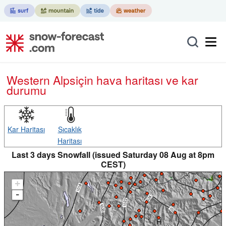
Western Alps
için hava haritası ve kar
durumu
Kar Haritası
Sıcaklık
Haritası
Last 3 days Snowfall (issued Saturday 08 Aug at 8pm
CEST)
+
-