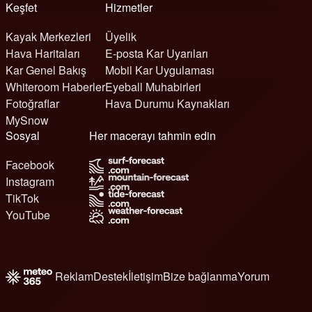
Keşfet
Hizmetler
Kayak Merkezleri
Üyelik
Hava Haritaları
E-posta Kar Uyarıları
Kar Genel Bakış
Mobil Kar Uygulaması
Whiteroom Haberler
Eyeball Muhabirleri
Fotoğraflar
Hava Durumu Kaynakları
MySnow
Sosyal
Her macerayı tahmin edin
Facebook
Instagram
TikTok
YouTube
Reklam
Destek
İletişim
Bize bağlanma
Yorum