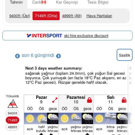
Tahmin
Canlı
Kar Geçmişi
Tesis Bilgisi
9400
ft
(Üst)
7149
ft
(Orta)
4899
ft
(Alt)
Hava Haritaları
ski hire exclusive discount
son 6 gün
şimdi
Saatlik
Next 3 days weather summary:
4 v
sağanak yağmur (toplam 24.0mm), çok yoğun Sal gecesi
sa
boyunca. Çok yumuşak (en fazla 18°C Paz akşamı, en az
bo
12°C Paz gecesi). Rüzgar genelde hafif olacak.
az 
Yükseklik
Pazar
Pazartesi
Salı
9
10
11
ÖÖ
ÖS
gece
ÖÖ
ÖS
gece
ÖÖ
ÖS
gece
Ö
9400
ft
7149
ft
hafif
yağmur
yağmur
yağmur
fırtına
yağmur
4899
ft
açık
açık
açık
aç
bulutlu
fırtınası
fırtınası
fırtınası
riski
fırtınası