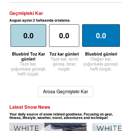
Geçmişteki Kar
August ayının 2 haftasında ortalama:
0.0
0.0
0.0
Bluebird Toz Kar
Toz kar günleri
Bluebird günleri
günleri
Taze kar, sınırlı
Olağan kar,
Taze kar,
güneş, biraz
çoğunlukla güneşli,
çoğunlukla güneşli,
rüzgâr.
hafif rüzgâr.
hafif rüzgâr.
Arosa Geçmişteki Kar