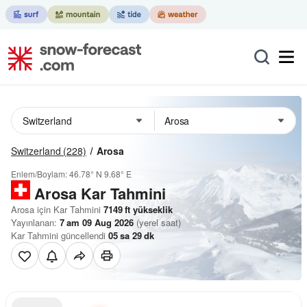
Switzerland
(228)
Arosa
Enlem/Boylam:
46.78° N
9.68° E
Arosa Kar Tahmini
Arosa için Kar Tahmini
7149
ft
yükseklik
Yayınlanan:
7 am 09 Aug 2026
(yerel saat)
Kar Tahmini güncellendi
05
sa
29
dk