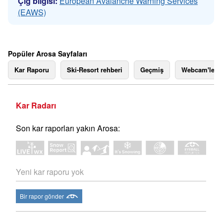
Çığ bilgisi:
European Avalanche Warning Services
(EAWS)
Popüler Arosa Sayfaları
Kar Raporu
Ski-Resort rehberi
Geçmiş
Webcam'ler
Kar Radarı
Son kar raporları yakın Arosa:
Yeni kar raporu yok
Bir rapor gönder