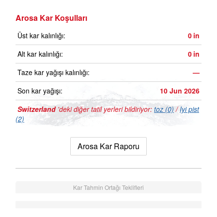
Arosa Kar Koşulları
Üst kar kalınlığı:
0
in
Alt kar kalınlığı:
0
in
Taze kar yağışı kalınlığı:
—
Son kar yağışı:
10 Jun 2026
Switzerland
'deki diğer tatil yerleri bildiriyor:
toz (0)
/
Iyi pist
(2)
Arosa Kar Raporu
Kar Tahmin Ortağı Teklifleri