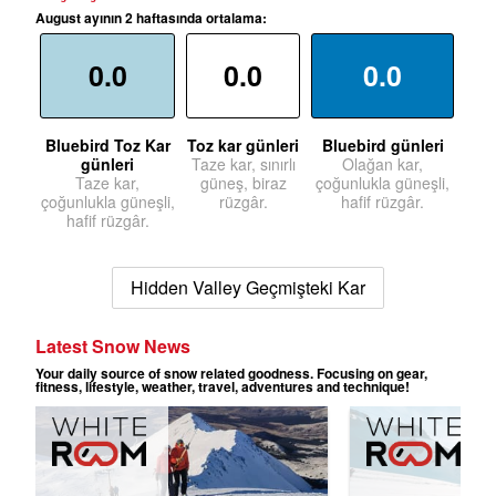
August ayının 2 haftasında ortalama:
0.0
0.0
0.0
Bluebird Toz Kar
Toz kar günleri
Bluebird günleri
günleri
Taze kar, sınırlı
Olağan kar,
Taze kar,
güneş, biraz
çoğunlukla güneşli,
çoğunlukla güneşli,
rüzgâr.
hafif rüzgâr.
hafif rüzgâr.
Hidden Valley Geçmişteki Kar