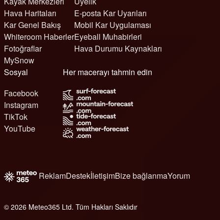
Kayak Merkezleri
Üyelik
Hava Haritaları
E-posta Kar Uyarıları
Kar Genel Bakış
Mobil Kar Uygulaması
Whiteroom Haberler
Eyeball Muhabirleri
Fotoğraflar
Hava Durumu Kaynakları
MySnow
Sosyal
Her macerayı tahmin edin
Facebook
Instagram
TikTok
YouTube
Reklam
Destek
İletişim
Bize bağlanma
Yorum
© 2026 Meteo365 Ltd. Tüm Hakları Saklıdır
e