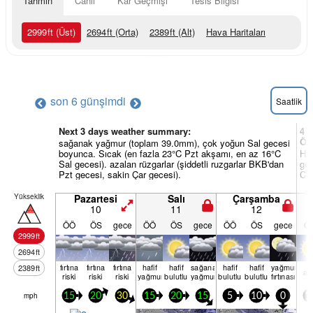
Tahmin
Canlı
Kar Geçmişi
Tesis Bilgisi
2999
ft
(Üst)
2694
ft
(Orta)
2389
ft
(Alt)
Hava Haritaları
son 6 gün
şimdi
Saatlik
Next 3 days weather summary:
4 v
Öz
sağanak yağmur (toplam 39.0mm), çok yoğun Sal gecesi
boyunca. Sıcak (en fazla 23°C Pzt akşamı, en az 16°C
Haf
Sal gecesi). azalan rüzgarlar (şiddetli ruzgarlar BKB'dan
gec
Pzt gecesi, sakin Çar gecesi).
Cum
Yükseklik
Pazartesi
Salı
Çarşamba
10
11
12
ÖÖ
ÖS
gece
ÖÖ
ÖS
gece
ÖÖ
ÖS
gece
Ö
2999
ft
2694
ft
fırtına
fırtına
fırtına
hafif
hafif
sağanak
hafif
hafif
yağmur
2389
ft
aç
riski
riski
riski
yağmur
bulutlu
yağmur
bulutlu
bulutlu
fırtınası
mph
15
20
30
15
20
15
5
10
0
1