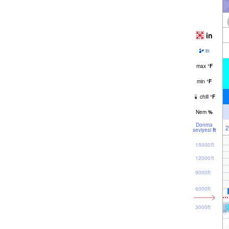
in
in
max
°
F
min
°
F
chill
°
F
Nem
%
Donma
2
seviyesi
ft
15000ft
12000ft
9000ft
6000ft
3000ft