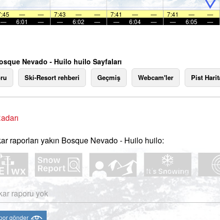
7:45
—
—
7:43
—
—
7:41
—
—
7:41
—
—
—
6:01
—
—
6:02
—
—
6:04
—
—
6:05
—
osque Nevado - Huilo huilo Sayfaları
ru
Ski-Resort rehberi
Geçmiş
Webcam'ler
Pist Harit
adarı
ar raporları yakın Bosque Nevado - Huilo huilo:
kar raporu yok
apor gönder