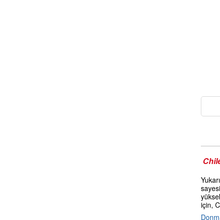
Chil
Yukarı
sayes
yükse
için, 
Donma 