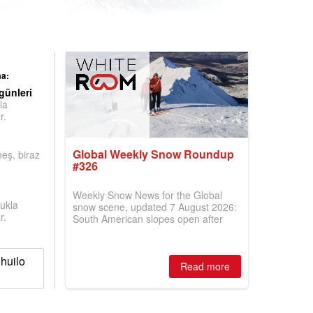
ma:
günleri
la
r.
Global Weekly Snow Roundup
neş, biraz
#326
Weekly Snow News for the Global
ukla
snow scene, updated 7 August 2026:
r.
South American slopes open after
huge snowfalls, New Zealand posts
best conditions of season so far,
Australian areas open most terrain of
huilo
2026, northern hemisphere down to
Read more
two outdoor areas still open.