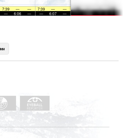
7:39
—
—
7:39
—
—
—
6:06
—
—
6:07
—
ası