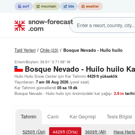
Tatil Yerleri
Chile
(23)
Bosque Nevado - Huilo huilo
Enlem/Boylam:
39.91° S
71.98° W
Bosque Nevado - Huilo huilo Ka
Huilo Huilo Snow Center için Kar Tahmini
4429
ft
yükseklik
Yayınlanan:
7 am 08 Aug 2026
(yerel saat)
Kar Tahmini güncellendi
05
sa
19
dk
Bosque Nevado - Huilo huilo için önümüzdeki kar yağışı:
2.8
in
tarih
Tahmin
Canlı
Kar Geçmişi
Tesis Bilgisi
5250
ft
(Üst)
4429
ft
(Orta)
3609
ft
(Alt)
Hava Harita