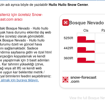
in adı ayrıca böyle de yazılabilir
Huilo Huilo Snow Center
.
iteniz için ücretsiz Snow-
ast.com aracı
daki Bosque Nevado - Huilo huilo
ayak hava durumu eklentisi dış web
rine ücretsiz olarak gömülebilir.
k Bosque Nevado - Huilo huilo
durumu özeti ve güncel hava
rını sağlamaktadır. Sadece
ndırma sayfasına gidin ve özel html
arçacığını kopyalamak ve kendi
ze yapıştırmak için 3 basit adımları
n. Kar tahmini yüksekliği (zirve,
ağ veya alt lift) ve kendi web
ze uygun kar beklentisi metrik /
al birimlerini feedini seçebilirsiniz:
i almak için buraya tıklayın.
View the full Bosque Ne