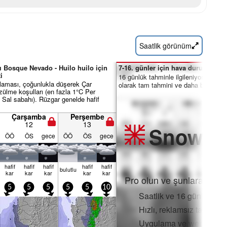
Saatlik görünüm
sı Bosque Nevado - Huilo huilo için
7-16. günler için hava durumu özet
i
16 günlük tahminle ilgileniyor musu
plaması, çoğunlukla düşerek Çar
olarak tam tahmini ve daha birçok öze
ülme koşulları (en fazla 1°C Per
 Sal sabahı). Rüzgar genelde hafif
Çarşamba
Perşembe
12
13
Snow
Pr
ÖÖ
ÖS
gece
ÖÖ
ÖS
gece
hafif
hafif
hafif
hafif
hafif
bulu­tlu
kar
kar
kar
kar
kar
Pro olun ve şunlara erişin
5
5
5
5
5
10
Saatlik ve 16 günlük kar
Hızlı, reklamsız tarama
Uygulama ve web'de tam