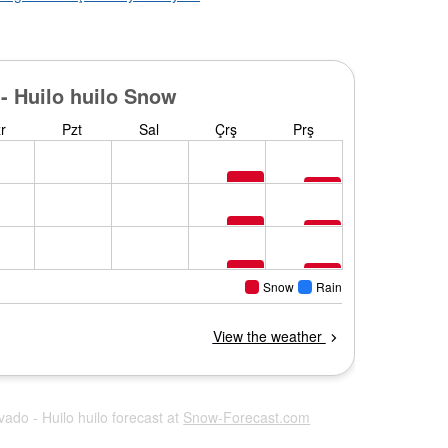
vado - Huilo huilo forecast at
Snow-Forecast.com