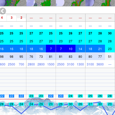
4
3
2
—
—
—
—
—
—
—
—
—
—
—
—
—
—
—
—
—
—
—
—
—
25
25
25
27
27
25
25
28
27
27
28
30
25
25
25
25
27
23
23
27
27
27
28
28
16
16
18
18
16
7
7
10
14
18
21
23
98
98
95
76
73
81
81
83
80
80
77
51
600
2500
700
2800
2800
1500
2500
3100
1300
3100
3600
—
22
22
22
23
23
22
20
24
25
25
26
28
28
28
24
24
29
23
26
30
26
27
30
23