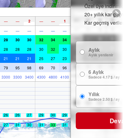
Özel üye indirimleri
20+ yıllık kar geçmişi
2
1
—
—
—
—
Kar geçmiş verileri
—
—
—
—
—
—
28
30
30
32
34
34
Aylık
28
28
28
30
32
30
Aylık yenilenir
21
21
21
25
27
23
79
95
98
69
70
96
6 Aylık
3300
3300
3400
4300
4800
4100
Sadece 4.17 $ / ay
Yıllık
Sadece 2.50 $ / ay
26
26
27
29
30
29
Devam
27
31
30
31
33
31