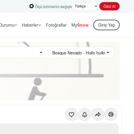
Ödül Al
Ölçü birimlerini değiştir
Durumu
Haberler
Fotoğraflar
My
Snow
Giriş Yap