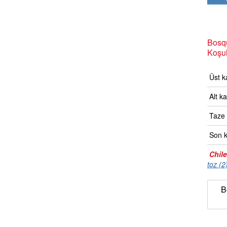
Bosqu
Koşul
Üst ka
Alt ka
Taze k
Son k
Chile
toz (2
B