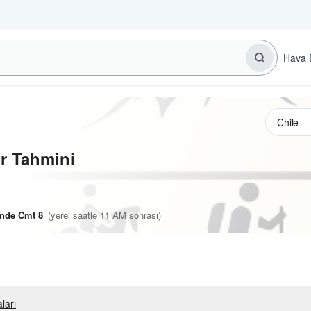
Hava 
r Tahmini
inde Cmt 8
(yerel saatle 11 AM sonrası)
ları