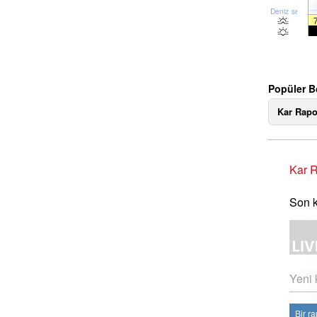
Deniz seviyesi
Popüler B
Kar Rapo
Kar R
Son k
Yeni 
Bir r