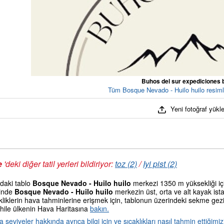
Buhos del sur expediciones 
Tüm Bosque Nevado - Huilo huilo resimle
Yeni fotoğraf yükl
e
'deki diğer tatil yerleri bildiriyor:
toz (2)
/
Iyi pist (2)
daki tablo
Bosque Nevado - Huilo huilo
merkezi 1350 m yüksekliği iç
inde
Bosque Nevado - Huilo huilo
merkezin üst, orta ve alt kayak ist
kliklerin hava tahminlerine erişmek için, tablonun üzerindeki sekme g
Chile ülkenin Hava Haritasına
bakın.
seviyeler hakkında ayrıca bilgi için ve sıcaklıkları nasıl tahmin ettiğim