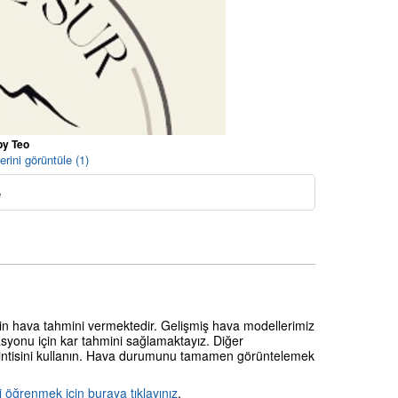
by Teo
rini görüntüle (1)
e
in hava tahmini vermektedir. Gelişmiş hava modellerimiz
asyonu için kar tahmini sağlamaktayız. Diğer
ezintisini kullanın. Hava durumunu tamamen görüntelemek
izi öğrenmek için
buraya tıklayınız
.