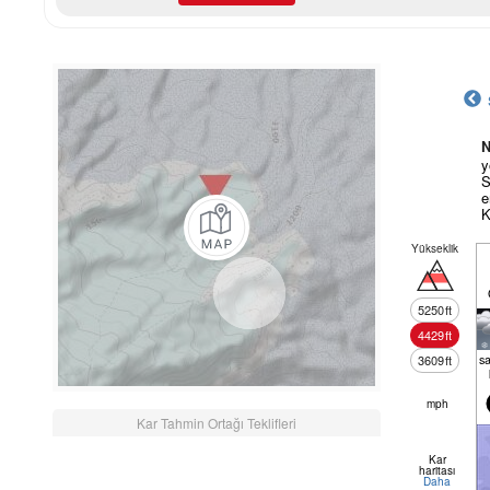
N
y
S
e
K
Yükseklik
5250
ft
4429
ft
s
3609
ft
mph
Kar Tahmin Ortağı Teklifleri
Kar
haritası
Daha