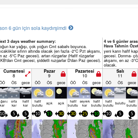
son 6 gün için sola kaydır
şimdi
ext 3 days weather summary:
4 ve 6 günler ara
Hava Tahmin Özet
oğun kar yağışı, çok yoğun Cmt sabahı boyunca.
ıcaklıklar sıfırın altında olacak (en fazla -2°C Pzt akşamı,
yeni karın hafif ka
n az -5°C Paz gecesi). artan rüzgarlar (Hafif rüzgarlar
gecesi. Donma- çöz
KB'dan Cmt gecesi, şiddetli ruzgarlar D'dan Paz gecesi).
akşamı, en az -3°C
olacak.
Cumartesi
Pazar
Pazartesi
Salı
8
9
10
11
ÖÖ
ÖS
gece
ÖÖ
ÖS
gece
ÖÖ
ÖS
gece
ÖÖ
ÖS
gece
ağanak
orta
hafif
hafif
hafif
seyrek
hafif
hafif
hafif
açık
açık
bulu­tlu
kar
kar
kar
bulutlu
bulutlu
kar
bulutlu
bulutlu
bulutlu
10
5
5
10
15
30
30
25
10
10
5
5