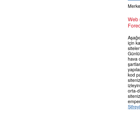
Merkez
Web s
Forec
Aşağı
için k
sitele
Günlü
hava 
şartla
yapıla
kod p
siteni
izleyi
orta-d
siteni
empery
Şifrey