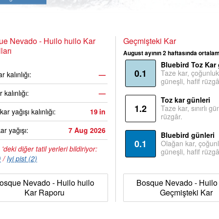
e Nevado - Huilo huilo Kar
Geçmişteki Kar
ları
August ayının 2 haftasında ortala
Bluebird Toz Kar 
0.1
Taze kar, çoğunluk
r kalınlığı:
—
güneşli, hafif rüzgâ
r kalınlığı:
—
Toz kar günleri
1.2
Taze kar, sınırlı gü
ar yağışı kalınlığı:
19
in
rüzgâr.
ar yağışı:
7 Aug 2026
Bluebird günleri
0.1
Olağan kar, çoğunl
'deki diğer tatil yerleri bildiriyor:
güneşli, hafif rüzgâ
)
/
Iyi pist (2)
osque Nevado - Huilo huilo
Bosque Nevado - Huilo 
Kar Raporu
Geçmişteki Kar