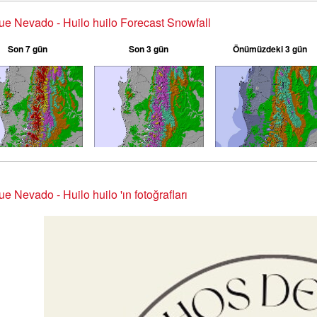
e Nevado - Huilo huilo Forecast Snowfall
Son 7 gün
Son 3 gün
Önümüzdeki 3 gün
e Nevado - Huilo huilo 'ın fotoğrafları