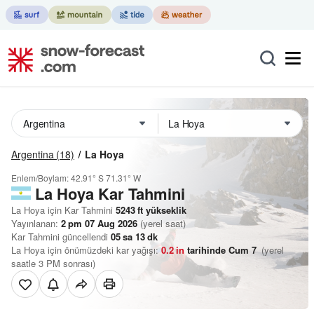
Argentina
(18)
La Hoya
Enlem/Boylam:
42.91° S
71.31° W
La Hoya Kar Tahmini
La Hoya için Kar Tahmini
5243
ft
yükseklik
Yayınlanan:
2 pm 07 Aug 2026
(yerel saat)
Kar Tahmini güncellendi
05
sa
13
dk
La Hoya için önümüzdeki kar yağışı:
0.2
in
tarihinde Cum 7
(yerel
saatle 3 PM sonrası)