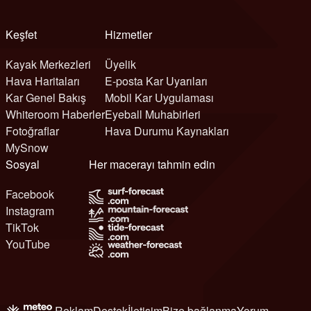
Keşfet
Hizmetler
Kayak Merkezleri
Üyelik
Hava Haritaları
E-posta Kar Uyarıları
Kar Genel Bakış
Mobil Kar Uygulaması
Whiteroom Haberler
Eyeball Muhabirleri
Fotoğraflar
Hava Durumu Kaynakları
MySnow
Sosyal
Her macerayı tahmin edin
Facebook
Instagram
TikTok
YouTube
Reklam
Destek
İletişim
Bize bağlanma
Yorum