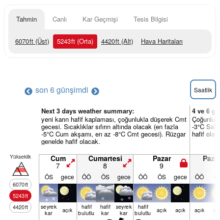
Tahmin
Canlı
Kar Geçmişi
Tesis Bilgisi
6070
ft
(Üst)
5243
ft
(Orta)
4420
ft
(Alt)
Hava Haritaları
son 6 gün
şimdi
Saatlik
Next 3 days weather summary:
4 ve 6 gü
yeni karın hafif kaplaması, çoğunlukla düşerek Cmt
Çoğunlukla
gecesi. Sıcaklıklar sıfırın altında olacak (en fazla
-3°C Sal 
-5°C Cum akşamı, en az -8°C Cmt gecesi). Rüzgar
hafif olac
genelde hafif olacak.
Yükseklik
Cum
Cumartesi
Pazar
Pazar
7
8
9
1
ÖS
gece
ÖÖ
ÖS
gece
ÖÖ
ÖS
gece
ÖÖ
Ö
6070
ft
5243
ft
seyrek
hafif
hafif
seyrek
hafif
4420
ft
açık
açık
açık
açık
aç
kar
bulutlu
kar
kar
bulutlu