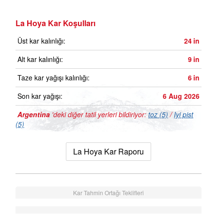
La Hoya Kar Koşulları
Üst kar kalınlığı:
24
in
Alt kar kalınlığı:
9
in
Taze kar yağışı kalınlığı:
6
in
Son kar yağışı:
6 Aug 2026
Argentina
'deki diğer tatil yerleri bildiriyor:
toz (5)
/
Iyi pist
(5)
La Hoya Kar Raporu
Kar Tahmin Ortağı Teklifleri