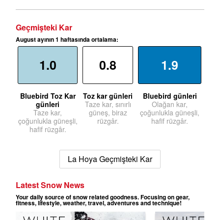
Geçmişteki Kar
August ayının 1 haftasında ortalama:
1.0
0.8
1.9
Bluebird Toz Kar
Toz kar günleri
Bluebird günleri
günleri
Taze kar, sınırlı
Olağan kar,
Taze kar,
güneş, biraz
çoğunlukla güneşli,
çoğunlukla güneşli,
rüzgâr.
hafif rüzgâr.
hafif rüzgâr.
La Hoya Geçmişteki Kar