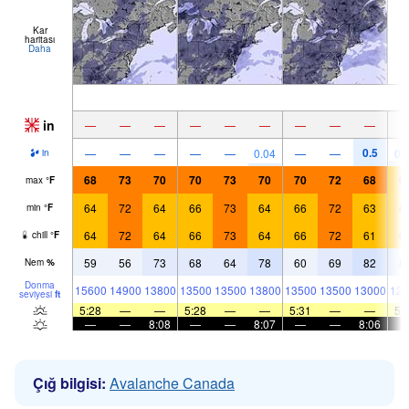
Kar
haritası
Daha
in
—
—
—
—
—
—
—
—
—
0.5
—
—
—
—
—
0.04
—
—
0.
in
68
73
70
70
73
70
70
72
68
6
max
°
F
64
72
64
66
73
64
66
72
63
6
min
°
F
64
72
64
66
73
64
66
72
61
6
chill
°
F
59
56
73
68
64
78
60
69
82
8
Nem
%
Donma
15600
14900
13800
13500
13500
13800
13500
13500
13000
126
seviyesi
ft
5:28
—
—
5:28
—
—
5:31
—
—
5:
—
—
8:08
—
—
8:07
—
—
8:06
Çığ bilgisi:
Avalanche Canada