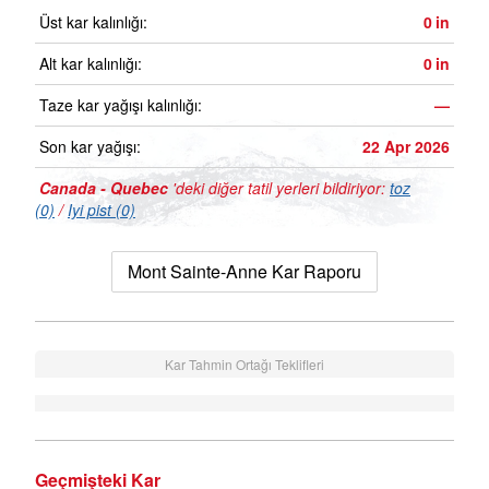
Üst kar kalınlığı:
0
in
Alt kar kalınlığı:
0
in
Taze kar yağışı kalınlığı:
—
Son kar yağışı:
22 Apr 2026
Canada - Quebec
'deki diğer tatil yerleri bildiriyor:
toz
(0)
/
Iyi pist (0)
Mont Sainte-Anne Kar Raporu
Kar Tahmin Ortağı Teklifleri
Geçmişteki Kar