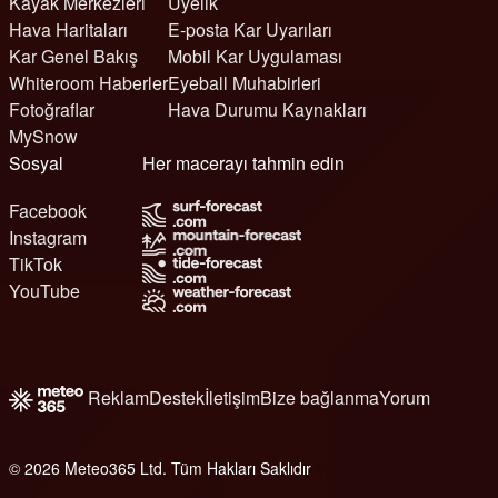
Kayak Merkezleri
Üyelik
Hava Haritaları
E-posta Kar Uyarıları
Kar Genel Bakış
Mobil Kar Uygulaması
Whiteroom Haberler
Eyeball Muhabirleri
Fotoğraflar
Hava Durumu Kaynakları
MySnow
Sosyal
Her macerayı tahmin edin
Facebook
Instagram
TikTok
YouTube
Reklam
Destek
İletişim
Bize bağlanma
Yorum
© 2026 Meteo365 Ltd. Tüm Hakları Saklıdır
8