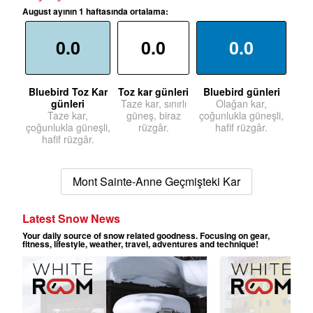
August ayının 1 haftasında ortalama:
0.0
0.0
0.0
Bluebird Toz Kar
Toz kar günleri
Bluebird günleri
günleri
Taze kar, sınırlı
Olağan kar,
Taze kar,
güneş, biraz
çoğunlukla güneşli,
çoğunlukla güneşli,
rüzgâr.
hafif rüzgâr.
hafif rüzgâr.
Mont Sainte-Anne Geçmişteki Kar