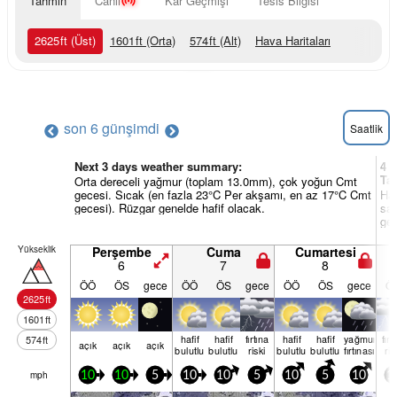
Tahmin
Canlı
Kar Geçmişi
Tesis Bilgisi
2625
ft
(Üst)
1601
ft
(Orta)
574
ft
(Alt)
Hava Haritaları
son 6 gün
şimdi
Saatlik
Next 3 days weather summary:
4 v
Ta
Orta dereceli yağmur (toplam 13.0mm), çok yoğun Cmt
gecesi. Sıcak (en fazla 23°C Per akşamı, en az 17°C Cmt
Haf
gecesi). Rüzgar genelde hafif olacak.
sab
gec
Yükseklik
Perşembe
Cuma
Cumartesi
6
7
8
ÖÖ
ÖS
gece
ÖÖ
ÖS
gece
ÖÖ
ÖS
gece
Ö
2625
ft
1601
ft
hafif
hafif
fırtına
hafif
hafif
yağmur
fırt
574
ft
açık
açık
açık
bulutlu
bulutlu
riski
bulutlu
bulutlu
fırtınası
ris
mph
10
10
5
10
10
5
10
5
10
1