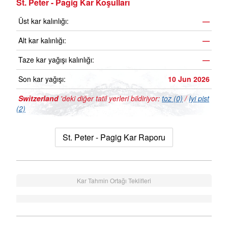
St. Peter - Pagig Kar Koşulları
Üst kar kalınlığı:
—
Alt kar kalınlığı:
—
Taze kar yağışı kalınlığı:
—
Son kar yağışı:
10 Jun 2026
Switzerland
'deki diğer tatil yerleri bildiriyor:
toz (0)
/
Iyi pist
(2)
St. Peter - Pagig Kar Raporu
Kar Tahmin Ortağı Teklifleri