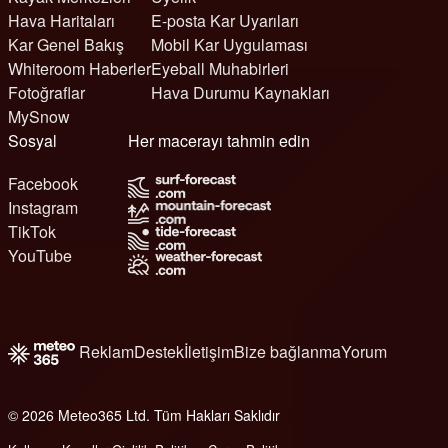
Hava Haritaları
E-posta Kar Uyarıları
Kar Genel Bakış
Mobil Kar Uygulaması
Whiteroom Haberler
Eyeball Muhabirleri
Fotoğraflar
Hava Durumu Kaynakları
MySnow
Sosyal
Her macerayı tahmin edin
Facebook
Instagram
TikTok
YouTube
Reklam
Destek
İletişim
Bize bağlanma
Yorum
© 2026 Meteo365 Ltd. Tüm Hakları Saklıdır
8