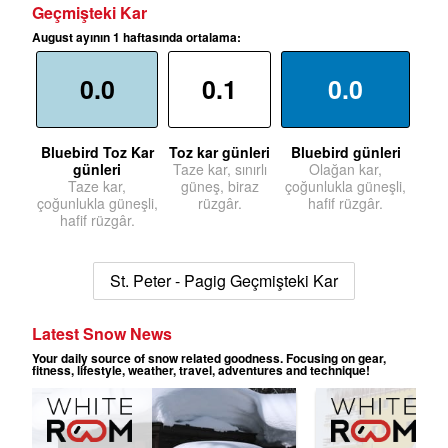
Geçmişteki Kar
August ayının 1 haftasında ortalama:
0.0
0.1
0.0
Bluebird Toz Kar
Toz kar günleri
Bluebird günleri
günleri
Taze kar, sınırlı
Olağan kar,
Taze kar,
güneş, biraz
çoğunlukla güneşli,
çoğunlukla güneşli,
rüzgâr.
hafif rüzgâr.
hafif rüzgâr.
St. Peter - Pagig Geçmişteki Kar