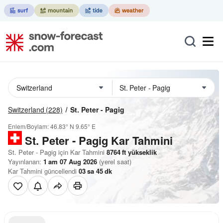
Switzerland
(228)
St. Peter - Pagig
Enlem/Boylam:
46.83° N
9.65° E
St. Peter - Pagig Kar Tahmini
St. Peter - Pagig için Kar Tahmini
8764
ft
yükseklik
Yayınlanan:
1 am 07 Aug 2026
(yerel saat)
Kar Tahmini güncellendi
03
sa
45
dk