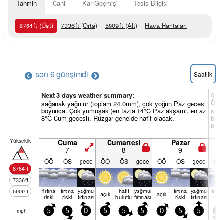
Tahmin
Canlı
Kar Geçmişi
Tesis Bilgisi
8764
ft
(Üst)
7336
ft
(Orta)
5909
ft
(Alt)
Hava Haritaları
son 6 gün
şimdi
Saatlik
Next 3 days weather summary:
4 v
Öz
sağanak yağmur (toplam 24.0mm), çok yoğun Paz gecesi
boyunca. Çok yumuşak (en fazla 14°C Paz akşamı, en az
sa
8°C Cum gecesi). Rüzgar genelde hafif olacak.
boy
9°C
Yükseklik
Cuma
Cumartesi
Pazar
7
8
9
ÖÖ
ÖS
gece
ÖÖ
ÖS
gece
ÖÖ
ÖS
gece
Ö
8764
ft
7336
ft
fırtına
fırtına
yağmur
hafif
yağmur
fırtına
yağmur
fırt
5909
ft
açık
açık
riski
riski
fırtınası
bulutlu
fırtınası
riski
fırtınası
ris
mph
5
5
0
5
5
5
0
5
5
5