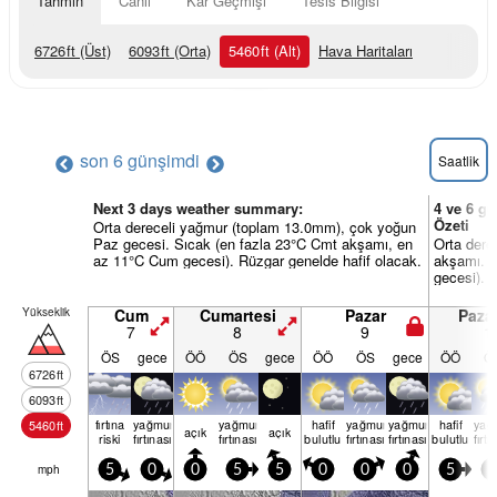
Tahmin
Canlı
Kar Geçmişi
Tesis Bilgisi
6726
ft
(Üst)
6093
ft
(Orta)
5460
ft
(Alt)
Hava Haritaları
son 6 gün
şimdi
Saatlik
Next 3 days weather summary:
4 ve 6 gü
Özeti
Orta dereceli yağmur (toplam 13.0mm), çok yoğun
Paz gecesi. Sıcak (en fazla 23°C Cmt akşamı, en
Orta dere
az 11°C Cum gecesi). Rüzgar genelde hafif olacak.
akşamı. S
gecesi). 
Yükseklik
Cum
Cumartesi
Pazar
Pazar
7
8
9
1
ÖS
gece
ÖÖ
ÖS
gece
ÖÖ
ÖS
gece
ÖÖ
Ö
6726
ft
6093
ft
fırtına
yağmur
yağmur
hafif
yağmur
yağmur
hafif
yağ
5460
ft
açık
açık
riski
fırtınası
fırtınası
bulutlu
fırtınası
fırtınası
bulutlu
fırtı
mph
5
0
0
5
5
0
0
0
5
5