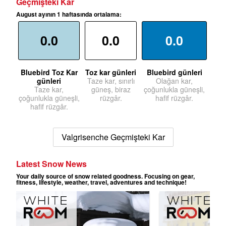
Geçmişteki Kar
August ayının 1 haftasında ortalama:
0.0
0.0
0.0
Bluebird Toz Kar
Toz kar günleri
Bluebird günleri
günleri
Taze kar, sınırlı
Olağan kar,
Taze kar,
güneş, biraz
çoğunlukla güneşli,
çoğunlukla güneşli,
rüzgâr.
hafif rüzgâr.
hafif rüzgâr.
Valgrisenche Geçmişteki Kar