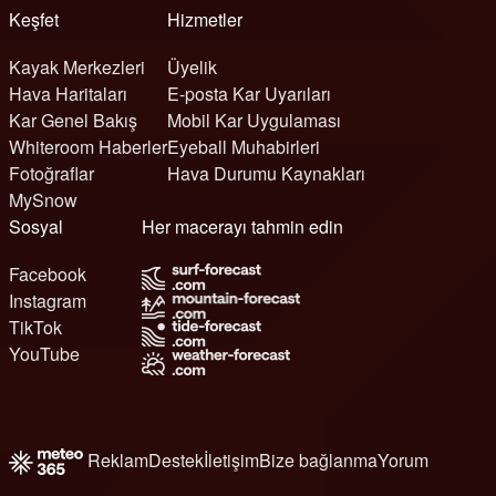
Keşfet
Hizmetler
Kayak Merkezleri
Üyelik
Hava Haritaları
E-posta Kar Uyarıları
Kar Genel Bakış
Mobil Kar Uygulaması
Whiteroom Haberler
Eyeball Muhabirleri
Fotoğraflar
Hava Durumu Kaynakları
MySnow
Sosyal
Her macerayı tahmin edin
Facebook
Instagram
TikTok
YouTube
Reklam
Destek
İletişim
Bize bağlanma
Yorum