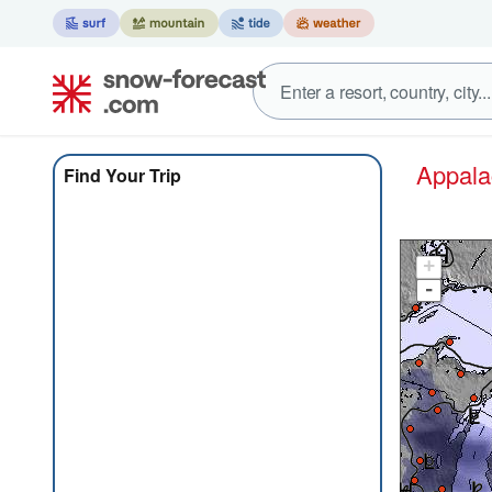
Appal
Find Your Trip
+
-