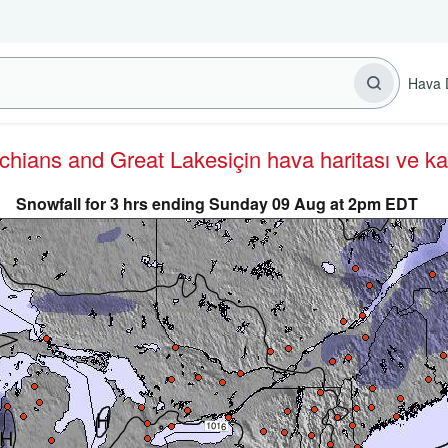
Hava 
achians and Great Lakes
için hava haritası ve k
Snowfall for 3 hrs ending Sunday 09 Aug at 2pm EDT