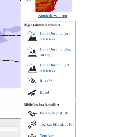
Sıcaklık Haritası
Diğer tahmin haritaları
Hava Durumu (üst
teleferik)
Hava Durumu (dağ
ortası)
Hava Durumu (alt
teleferik)
Rüzgâr
Bulut
Bildirilen kar koşulları
İyi kayak pisti
[0]
Toz kar bildirildi
[0]
Yeni kar