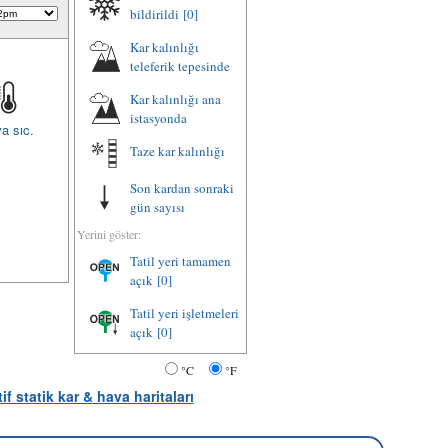
bildirildi
[0]
Kar kalınlığı
teleferik tepesinde
Kar kalınlığı ana
istasyonda
a sıc.
Taze kar kalınlığı
Son kardan sonraki
gün sayısı
Yerini göster:
Tatil yeri tamamen
açık
[0]
Tatil yeri işletmeleri
açık
[0]
°C
°F
tif statik kar & hava haritaları