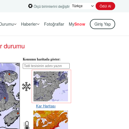
Ödül Al
Ölçü birimlerini değiştir
Durumu
Haberler
Fotoğraflar
My
Snow
Giriş Yap
ar durumu
Konumu haritada göster:
Kar Haritası