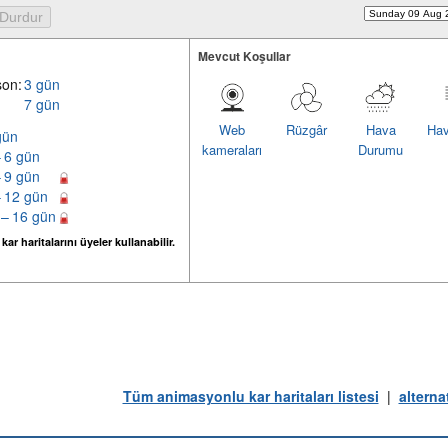
Mevcut Koşullar
son:
3 gün
7 gün
Web
Rüzgâr
Hava
Hav
gün
kameraları
Durumu
– 6 gün
– 9 gün
– 12 gün
 – 16 gün
ar haritalarını üyeler kullanabilir.
Tüm animasyonlu kar haritaları listesi
|
alterna