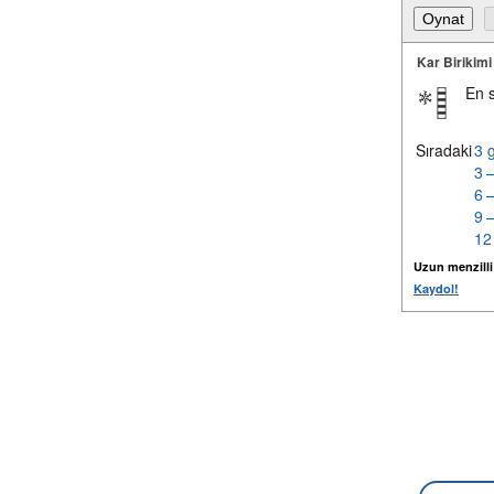
Kar Birikimi
En 
Sıradaki
3 
3 
6 
9 
12
Uzun menzilli k
Kaydol!