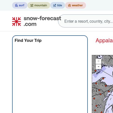
Appal
Find Your Trip
+
-