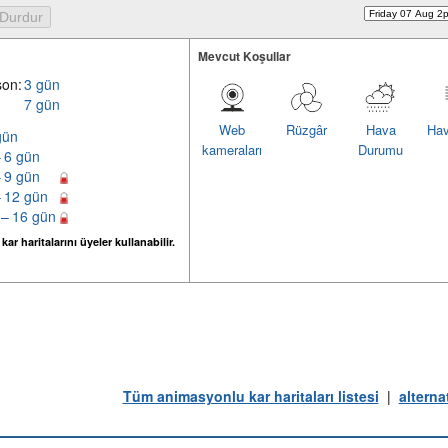
Mevcut Koşullar
son:
3 gün
7 gün
Web
Rüzgâr
Hava
Hav
gün
kameraları
Durumu
– 6 gün
– 9 gün
– 12 gün
 – 16 gün
ar haritalarını üyeler kullanabilir.
Tüm animasyonlu kar haritaları listesi
|
alterna