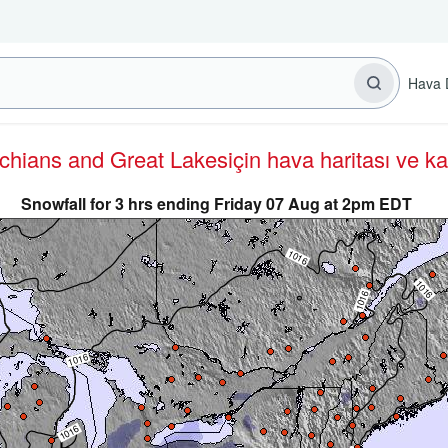
Hava 
achians and Great Lakes
için hava haritası ve k
Snowfall for 3 hrs ending Friday 07 Aug at 2pm EDT