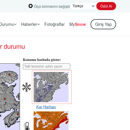
Ödül Al
Ölçü birimlerini değiştir
Durumu
Haberler
Fotoğraflar
My
Snow
Giriş Yap
ar durumu
Konumu haritada göster:
Kar Haritası