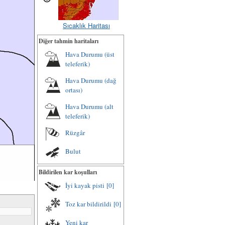
Sıcaklık Haritası
Diğer tahmin haritaları
Hava Durumu (üst
teleferik)
Hava Durumu (dağ
ortası)
Hava Durumu (alt
teleferik)
Rüzgâr
Bulut
Bildirilen kar koşulları
İyi kayak pisti
[0]
Toz kar bildirildi
[0]
Yeni kar