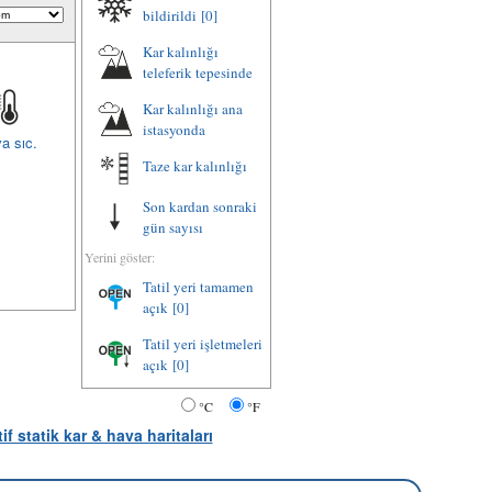
bildirildi
[0]
Kar kalınlığı
teleferik tepesinde
Kar kalınlığı ana
istasyonda
a sıc.
Taze kar kalınlığı
Son kardan sonraki
gün sayısı
Yerini göster:
Tatil yeri tamamen
açık
[0]
Tatil yeri işletmeleri
açık
[0]
°C
°F
tif statik kar & hava haritaları