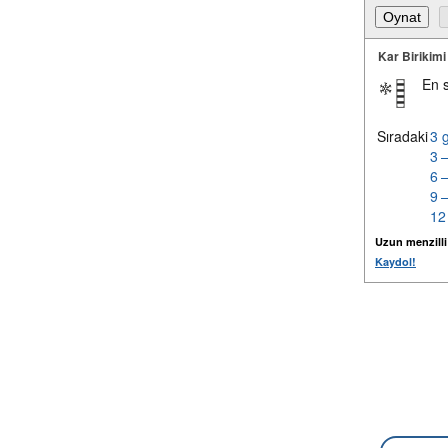
Kar Birikimi
En 
Sıradaki
3 
3 
6 
9 
12
Uzun menzilli k
Kaydol!