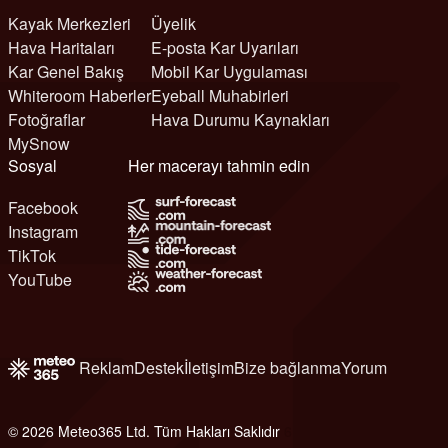
Kayak Merkezleri
Üyelik
Hava Haritaları
E-posta Kar Uyarıları
Kar Genel Bakış
Mobil Kar Uygulaması
Whiteroom Haberler
Eyeball Muhabirleri
Fotoğraflar
Hava Durumu Kaynakları
MySnow
Sosyal
Her macerayı tahmin edin
Facebook
Instagram
TikTok
YouTube
Reklam
Destek
İletişim
Bize bağlanma
Yorum
© 2026 Meteo365 Ltd. Tüm Hakları Saklıdır
6