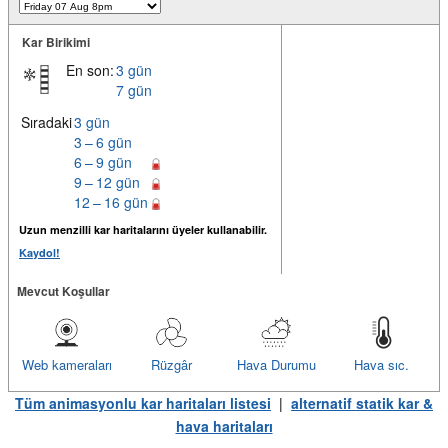
Kar Birikimi
En son:
3 gün
7 gün
Sıradaki
3 gün
3 – 6 gün
6 – 9 gün
9 – 12 gün
12 – 16 gün
Uzun menzilli kar haritalarını üyeler kullanabilir.
Kaydol!
Mevcut Koşullar
Web kameraları
Rüzgâr
Hava Durumu
Hava sıc.
Tüm animasyonlu kar haritaları listesi
|
alternatif statik kar &
hava haritaları