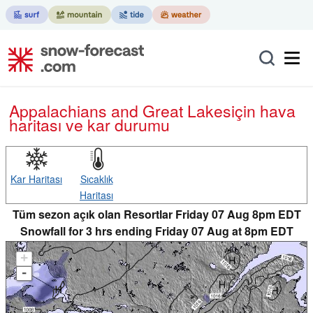
Appalachians and Great Lakes
için hava
haritası ve kar durumu
Kar Haritası
Sıcaklık
Haritası
Tüm sezon açık olan Resortlar Friday 07 Aug 8pm EDT
Snowfall for 3 hrs ending Friday 07 Aug at 8pm EDT
+
-