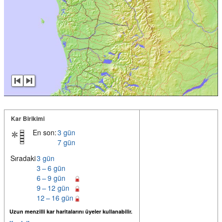
Kar Birikimi
En son:
3 gün
7 gün
Sıradaki
3 gün
3 – 6 gün
6 – 9 gün
9 – 12 gün
12 – 16 gün
Uzun menzilli kar haritalarını üyeler kullanabilir.