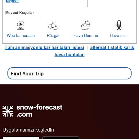
Kaydol!
Mevcut Koşullar
Web kameraları
Rüzgâr
Hava Durumu
Hava sıc.
Tüm animasyonlu kar haritaları listesi
|
alternatif statik kar &
hava haritaları
Find Your Trip
Uygulamamızı keşfedin