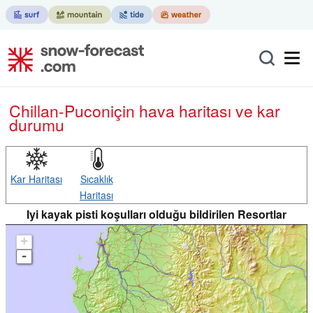
Chillan-Pucon
için hava haritası ve kar
durumu
Kar Haritası
Sıcaklık
Haritası
Iyi kayak pisti koşulları olduğu bildirilen Resortlar
+
-