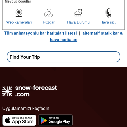
Mevcut Koşullar
Web kameraları
Rüzgâr
Hava Durumu
Hava sıc.
Tüm animasyonlu kar haritaları listesi
|
alternatif statik kar &
hava haritaları
Find Your Trip
Uygulamamızı keşfedin