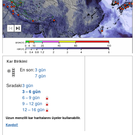
Kar Birikimi
En son:
3 gün
7 gün
Sıradaki
3 gün
3 – 6 gün
6 – 9 gün
9 – 12 gün
12 – 16 gün
Uzun menzilli kar haritalarını üyeler kullanabilir.
Kaydol!