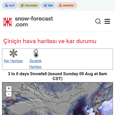
Çin
için hava haritası ve kar durumu
Kar Haritası
Sıcaklık
Haritası
3 to 6 days Snowfall (issued Sunday 09 Aug at 8am
CST)
+
-