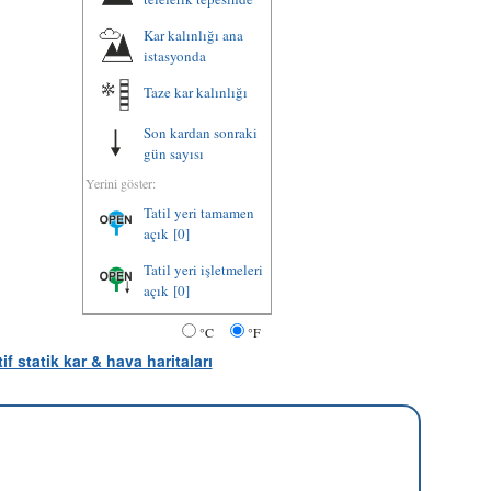
Kar kalınlığı ana
istasyonda
Taze kar kalınlığı
Son kardan sonraki
gün sayısı
Yerini göster:
Tatil yeri tamamen
açık
[0]
Tatil yeri işletmeleri
açık
[0]
°C
°F
tif statik kar & hava haritaları