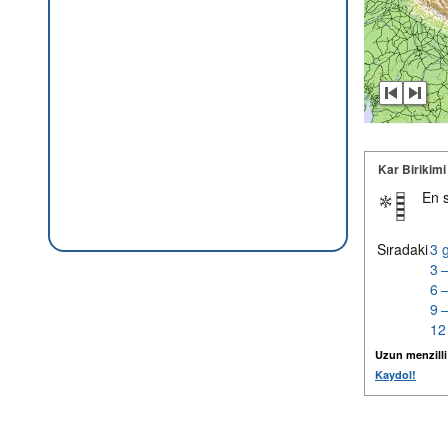
Kar Birikimi
En 
Sıradaki
3 
3 
6 
9 
12
Uzun menzilli k
Kaydol!