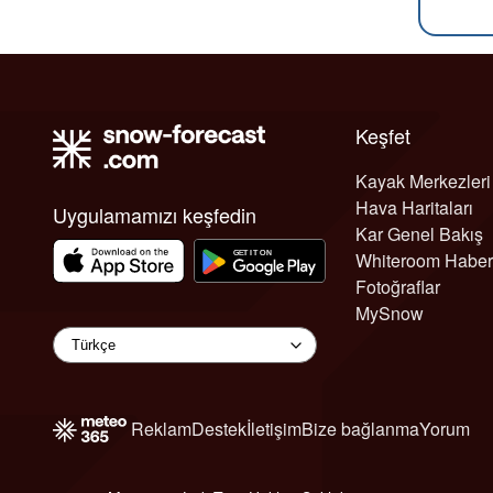
Keşfet
Kayak Merkezleri
Hava Haritaları
Uygulamamızı keşfedin
Kar Genel Bakış
Whiteroom Haber
Fotoğraflar
MySnow
Reklam
Destek
İletişim
Bize bağlanma
Yorum