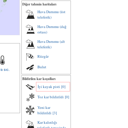
Diğer tahmin haritaları
Hava Durumu (üst
teleferik)
Hava Durumu (dağ
ortası)
Hava Durumu (alt
teleferik)
Rüzgâr
Bulut
a sıc.
Bildirilen kar koşulları
İyi kayak pisti
[0]
Toz kar bildirildi
[0]
Yeni kar
bildirildi
[3]
Kar kalınlığı
teleferik tepesinde