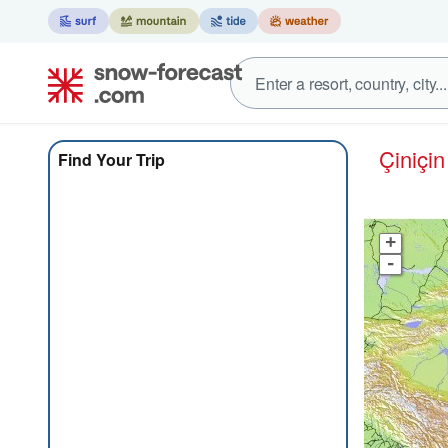
Çin
içi
Find Your Trip
+
-