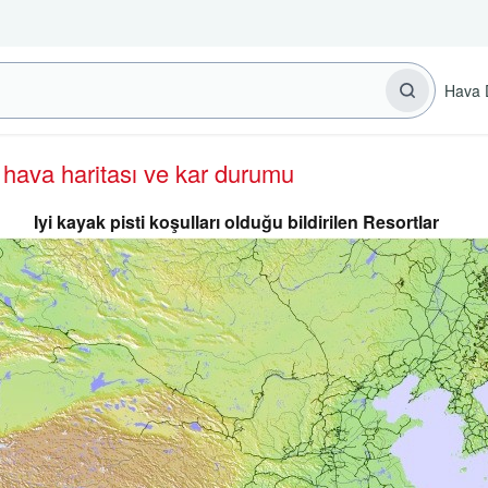
Hava 
n hava haritası ve kar durumu
Iyi kayak pisti koşulları olduğu bildirilen Resortlar