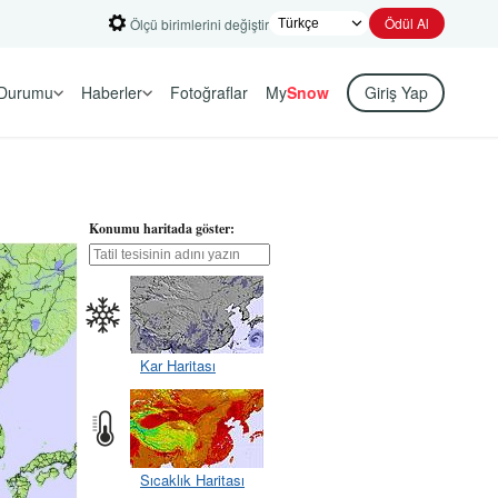
Ödül Al
Ölçü birimlerini değiştir
Durumu
Haberler
Fotoğraflar
My
Snow
Giriş Yap
Konumu haritada göster:
Kar Haritası
Sıcaklık Haritası