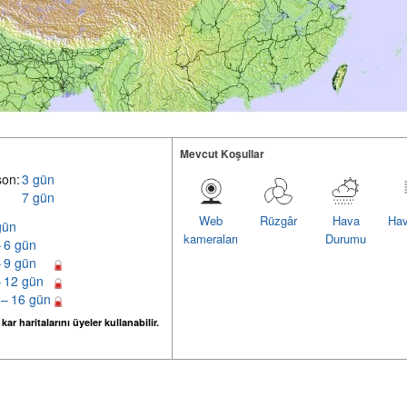
Mevcut Koşullar
son:
3 gün
7 gün
Web
Rüzgâr
Hava
Hav
gün
kameraları
Durumu
– 6 gün
– 9 gün
– 12 gün
 – 16 gün
ar haritalarını üyeler kullanabilir.