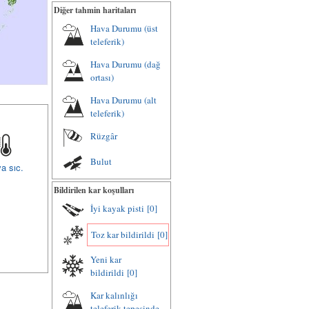
Diğer tahmin haritaları
Hava Durumu (üst
teleferik)
Hava Durumu (dağ
ortası)
Hava Durumu (alt
teleferik)
Rüzgâr
Bulut
a sıc.
Bildirilen kar koşulları
İyi kayak pisti
[0]
Toz kar bildirildi
[0]
Yeni kar
bildirildi
[0]
Kar kalınlığı
teleferik tepesinde