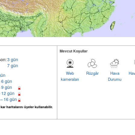
Mevcut Koşullar
son:
3 gün
7 gün
Web
Rüzgâr
Hava
Hav
gün
kameraları
Durumu
– 6 gün
– 9 gün
– 12 gün
 – 16 gün
ar haritalarını üyeler kullanabilir.