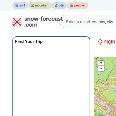
Çin
içi
Find Your Trip
+
-