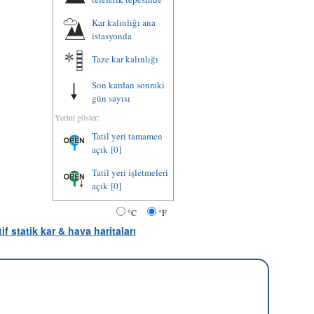
Kar kalınlığı ana
istasyonda
Taze kar kalınlığı
Son kardan sonraki
gün sayısı
Yerini göster:
Tatil yeri tamamen
açık
[0]
Tatil yeri işletmeleri
açık
[0]
°C
°F
tif statik kar & hava haritaları