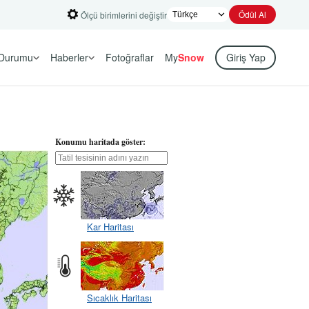
Ödül Al
Ölçü birimlerini değiştir
Durumu
Haberler
Fotoğraflar
My
Snow
Giriş Yap
Konumu haritada göster:
Kar Haritası
Sıcaklık Haritası