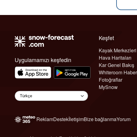
Keşfet
Kayak Merkezleri
Hava Haritaları
Uygulamamızı keşfedin
Kar Genel Bakış
Whiteroom Haber
Fotoğraflar
MySnow
Reklam
Destek
İletişim
Bize bağlanma
Yorum