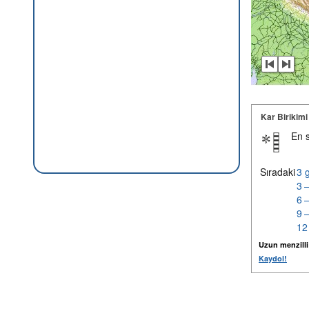
Kar Birikimi
En 
Sıradaki
3 
3 
6 
9 
12
Uzun menzilli k
Kaydol!