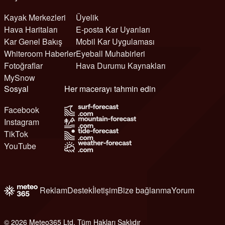
Kayak Merkezleri
Üyelik
Hava Haritaları
E-posta Kar Uyarıları
Kar Genel Bakış
Mobil Kar Uygulaması
Whiteroom Haberler
Eyeball Muhabirleri
Fotoğraflar
Hava Durumu Kaynakları
MySnow
Sosyal
Her macerayı tahmin edin
Facebook
Instagram
TikTok
YouTube
Reklam
Destek
İletişim
Bize bağlanma
Yorum
© 2026 Meteo365 Ltd. Tüm Hakları Saklıdır
6