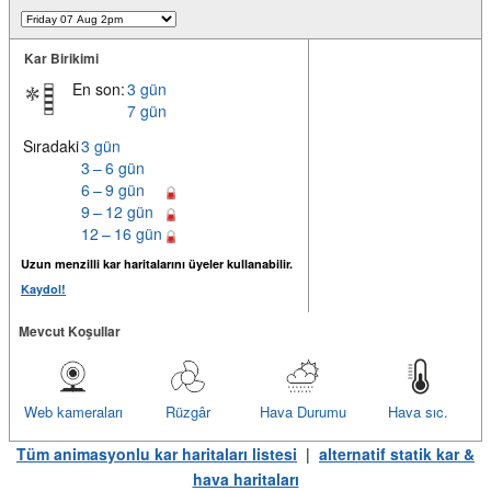
Kar Birikimi
En son:
3 gün
7 gün
Sıradaki
3 gün
3 – 6 gün
6 – 9 gün
9 – 12 gün
12 – 16 gün
Uzun menzilli kar haritalarını üyeler kullanabilir.
Kaydol!
Mevcut Koşullar
Web kameraları
Rüzgâr
Hava Durumu
Hava sıc.
Tüm animasyonlu kar haritaları listesi
|
alternatif statik kar &
hava haritaları