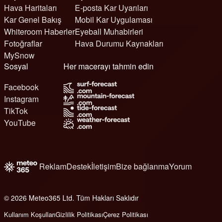
Hava Haritaları
E-posta Kar Uyarıları
Kar Genel Bakış
Mobil Kar Uygulaması
Whiteroom Haberler
Eyeball Muhabirleri
Fotoğraflar
Hava Durumu Kaynakları
MySnow
Sosyal
Her macerayı tahmin edin
Facebook
Instagram
TikTok
YouTube
Reklam
Destek
İletişim
Bize bağlanma
Yorum
© 2026 Meteo365 Ltd. Tüm Hakları Saklıdır
6
Kullanım Koşulları
Gizlilik Politikası
Çerez Politikası