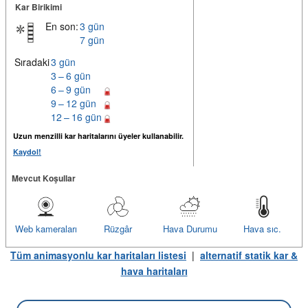
Kar Birikimi
En son:
3 gün
7 gün
Sıradaki
3 gün
3 – 6 gün
6 – 9 gün
9 – 12 gün
12 – 16 gün
Uzun menzilli kar haritalarını üyeler kullanabilir.
Kaydol!
Mevcut Koşullar
Web kameraları
Rüzgâr
Hava Durumu
Hava sıc.
Tüm animasyonlu kar haritaları listesi
|
alternatif statik kar &
hava haritaları