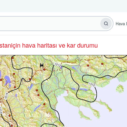
Hava 
istan
için hava haritası ve kar durumu