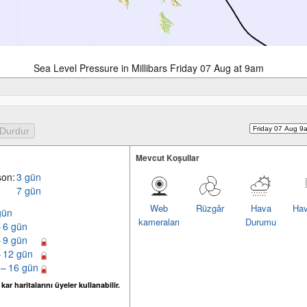
Sea Level Pressure in Millibars Friday 07 Aug at 9am
Mevcut Koşullar
son:
3 gün
7 gün
Web
Rüzgâr
Hava
Hav
gün
kameraları
Durumu
– 6 gün
– 9 gün
– 12 gün
 – 16 gün
ar haritalarını üyeler kullanabilir.