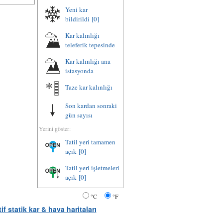
Yeni kar
bildirildi
[0]
Kar kalınlığı
teleferik tepesinde
Kar kalınlığı ana
istasyonda
Taze kar kalınlığı
Son kardan sonraki
gün sayısı
Yerini göster:
Tatil yeri tamamen
açık
[0]
Tatil yeri işletmeleri
açık
[0]
°C
°F
tif statik kar & hava haritaları