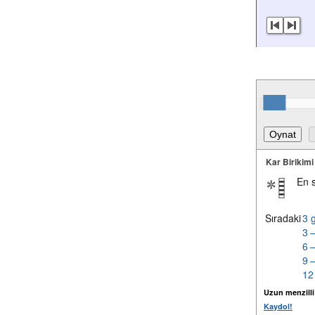
Kar Birikimi
En 
Sıradaki
3 
3 
6 
9 
12
Uzun menzilli k
Kaydol!