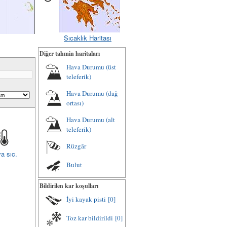
Sıcaklık Haritası
Diğer tahmin haritaları
Hava Durumu (üst
teleferik)
Hava Durumu (dağ
ortası)
Hava Durumu (alt
teleferik)
Rüzgâr
a sıc.
Bulut
Bildirilen kar koşulları
İyi kayak pisti
[0]
Toz kar bildirildi
[0]