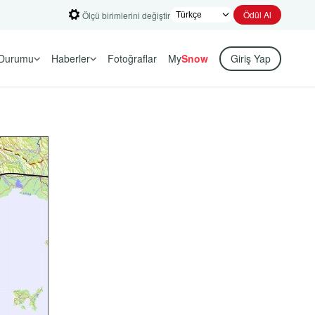
Ödül Al
Ölçü birimlerini değiştir
Durumu
Haberler
Fotoğraflar
My
Snow
Giriş Yap