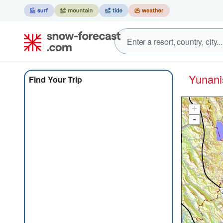
Yunan
Find Your Trip
+
-