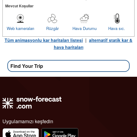
Mevcut Koşullar
Web kameraları
Rüzgâr
Hava Durumu
Hava sıc.
Tüm animasyonlu kar haritaları listesi
|
alternatif statik kar &
hava haritaları
Find Your Trip
Uygulamamızı keşfedin