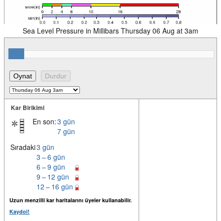
Sea Level Pressure in Millibars Thursday 06 Aug at 3am
Kar Birikimi
En son:
3 gün
7 gün
Sıradaki
3 gün
3 – 6 gün
6 – 9 gün
9 – 12 gün
12 – 16 gün
Uzun menzilli kar haritalarını üyeler kullanabilir.
Kaydol!