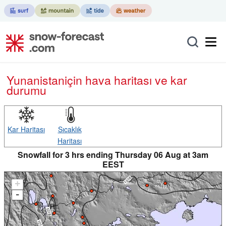
Yunanistan
için hava haritası ve kar
durumu
Kar Haritası
Sıcaklık
Haritası
Snowfall for 3 hrs ending Thursday 06 Aug at 3am
EEST
+
-