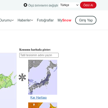
Ödül Al
Ölçü birimlerini değiştir
Durumu
Haberler
Fotoğraflar
My
Snow
Giriş Yap
Konumu haritada göster:
Kar Haritası