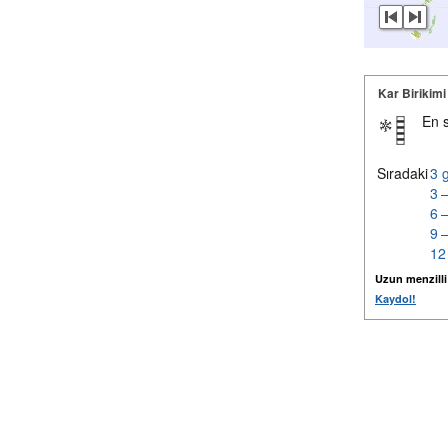
Kar Birikimi
En 
Sıradaki
3 
3 
6 
9 
12
Uzun menzilli k
Kaydol!