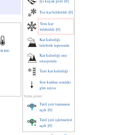
İyi kayak pisti
[0]
Toz kar bildirildi
[0]
Yeni kar
bildirildi
[0]
Kar kalınlığı
teleferik tepesinde
a sıc.
Kar kalınlığı ana
istasyonda
Taze kar kalınlığı
Son kardan sonraki
gün sayısı
Yerini göster:
Tatil yeri tamamen
açık
[0]
Tatil yeri işletmeleri
açık
[0]