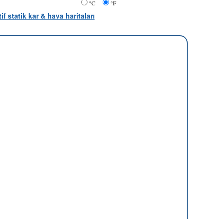
°C
°F
tif statik kar & hava haritaları