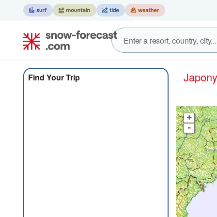
Japon
Find Your Trip
+
-