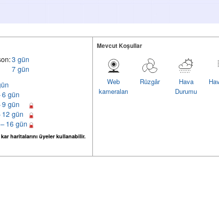
Mevcut Koşullar
son:
3 gün
7 gün
Web
Rüzgâr
Hava
Hav
gün
kameraları
Durumu
– 6 gün
– 9 gün
– 12 gün
 – 16 gün
ar haritalarını üyeler kullanabilir.