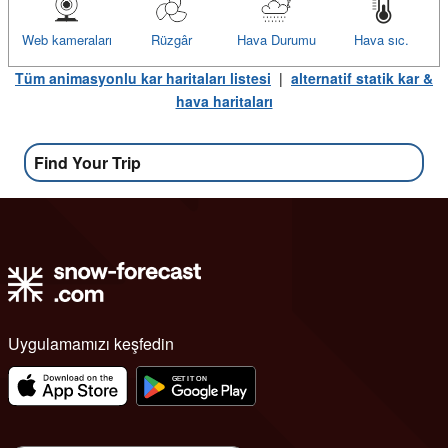
Web kameraları
Rüzgâr
Hava Durumu
Hava sıc.
Tüm animasyonlu kar haritaları listesi
|
alternatif statik kar &
hava haritaları
Find Your Trip
Uygulamamızı keşfedin