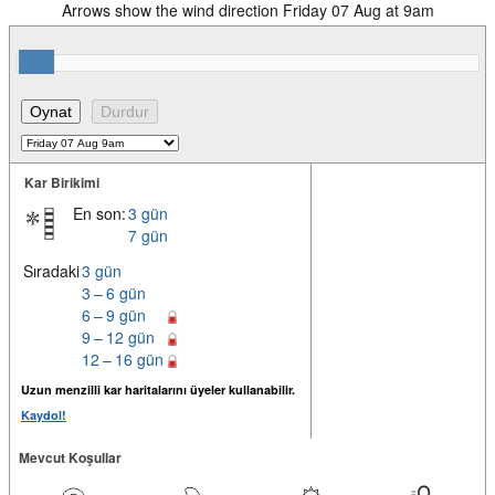
Arrows show the wind direction Friday 07 Aug at 9am
Kar Birikimi
En son:
3 gün
7 gün
Sıradaki
3 gün
3 – 6 gün
6 – 9 gün
9 – 12 gün
12 – 16 gün
Uzun menzilli kar haritalarını üyeler kullanabilir.
Kaydol!
Mevcut Koşullar