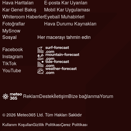
Hava Haritaları
E-posta Kar Uyarıları
Kar Genel Bakış
Mobil Kar Uygulaması
Whiteroom Haberler
Eyeball Muhabirleri
Fotoğraflar
Hava Durumu Kaynakları
MySnow
Sosyal
Her macerayı tahmin edin
Facebook
Instagram
TikTok
YouTube
Reklam
Destek
İletişim
Bize bağlanma
Yorum
© 2026 Meteo365 Ltd. Tüm Hakları Saklıdır
6
Kullanım Koşulları
Gizlilik Politikası
Çerez Politikası