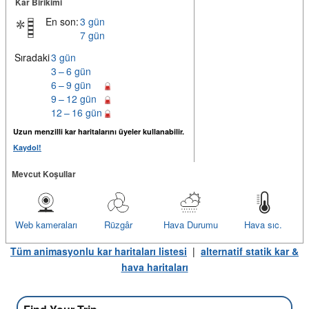
Kar Birikimi
En son:
3 gün
7 gün
Sıradaki
3 gün
3 – 6 gün
6 – 9 gün
9 – 12 gün
12 – 16 gün
Uzun menzilli kar haritalarını üyeler kullanabilir.
Kaydol!
Mevcut Koşullar
Web kameraları
Rüzgâr
Hava Durumu
Hava sıc.
Tüm animasyonlu kar haritaları listesi
|
alternatif statik kar &
hava haritaları