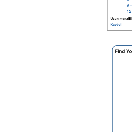
9 
12
Uzun menzilli k
Kaydol!
Find Yo