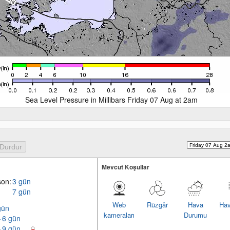
Sea Level Pressure in Millibars Friday 07 Aug at 2am
Mevcut Koşullar
son:
3 gün
7 gün
Web
Rüzgâr
Hava
Hav
gün
kameraları
Durumu
– 6 gün
– 9 gün