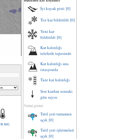
Bildirilen kar koşulları
İyi kayak pisti
[0]
Toz kar bildirildi
[0]
Yeni kar
bildirildi
[0]
Kar kalınlığı
teleferik tepesinde
Kar kalınlığı ana
istasyonda
Taze kar kalınlığı
Son kardan sonraki
gün sayısı
Yerini göster:
Tatil yeri tamamen
açık
[0]
a sıc.
Tatil yeri işletmeleri
açık
[0]