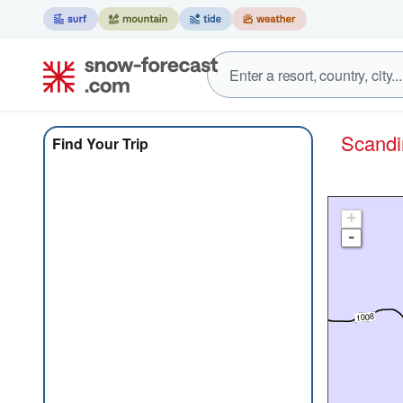
Scand
Find Your Trip
+
-