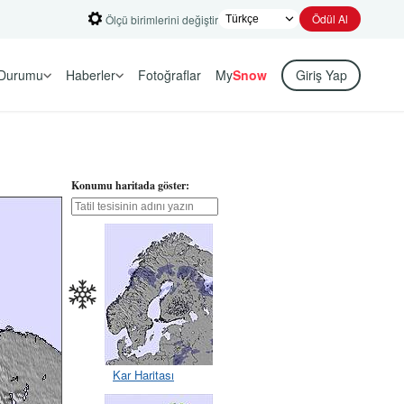
Ödül Al
Ölçü birimlerini değiştir
Durumu
Haberler
Fotoğraflar
My
Snow
Giriş Yap
Konumu haritada göster:
Kar Haritası