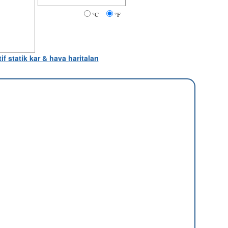
°C
°F
tif statik kar & hava haritaları