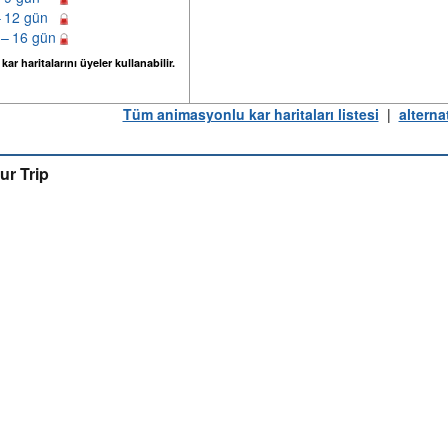
– 12 gün
 – 16 gün
ar haritalarını üyeler kullanabilir.
Tüm animasyonlu kar haritaları listesi
|
alterna
ur Trip