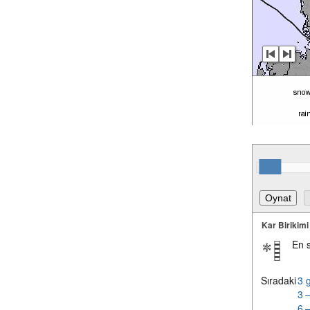
Kar Birikimi
En 
Sıradaki
3 
3 
6 