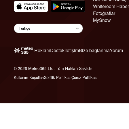
Whiteroom Haber
Fotoğraflar
MySnow
Reklam
Destek
İletişim
Bize bağlanma
Yorum
© 2026 Meteo365 Ltd. Tüm Hakları Saklıdır
6
Kullanım Koşulları
Gizlilik Politikası
Çerez Politikası