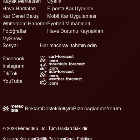
Kayak Merkezleri
Üyelik
Hava Haritaları
E-posta Kar Uyarıları
Kar Genel Bakış
Mobil Kar Uygulaması
Whiteroom Haberler
Eyeball Muhabirleri
Fotoğraflar
Hava Durumu Kaynakları
MySnow
Sosyal
Her macerayı tahmin edin
Facebook
Instagram
TikTok
YouTube
Reklam
Destek
İletişim
Bize bağlanma
Yorum
© 2026 Meteo365 Ltd. Tüm Hakları Saklıdır
6
Kullanım Koşulları
Gizlilik Politikası
Çerez Politikası