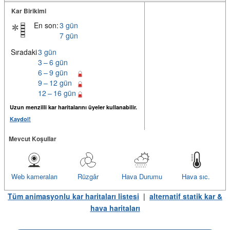
Kar Birikimi
En son:
3 gün
7 gün
Sıradaki
3 gün
3 – 6 gün
6 – 9 gün
9 – 12 gün
12 – 16 gün
Uzun menzilli kar haritalarını üyeler kullanabilir.
Kaydol!
Mevcut Koşullar
Web kameraları
Rüzgâr
Hava Durumu
Hava sıc.
Tüm animasyonlu kar haritaları listesi
|
alternatif statik kar &
hava haritaları