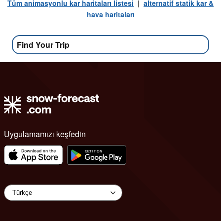
Tüm animasyonlu kar haritaları listesi
|
alternatif statik kar &
hava haritaları
Find Your Trip
Uygulamamızı keşfedin