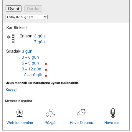
Kar Birikimi
En son:
3 gün
7 gün
Sıradaki
3 gün
3 – 6 gün
6 – 9 gün
9 – 12 gün
12 – 16 gün
Uzun menzilli kar haritalarını üyeler kullanabilir.
Kaydol!
Mevcut Koşullar
Web kameraları
Rüzgâr
Hava Durumu
Hava sıc.