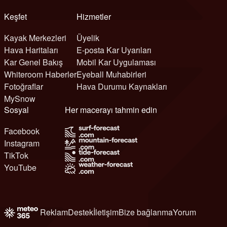
Keşfet
Hizmetler
Kayak Merkezleri
Üyelik
Hava Haritaları
E-posta Kar Uyarıları
Kar Genel Bakış
Mobil Kar Uygulaması
Whiteroom Haberler
Eyeball Muhabirleri
Fotoğraflar
Hava Durumu Kaynakları
MySnow
Sosyal
Her macerayı tahmin edin
Facebook
Instagram
TikTok
YouTube
Reklam
Destek
İletişim
Bize bağlanma
Yorum