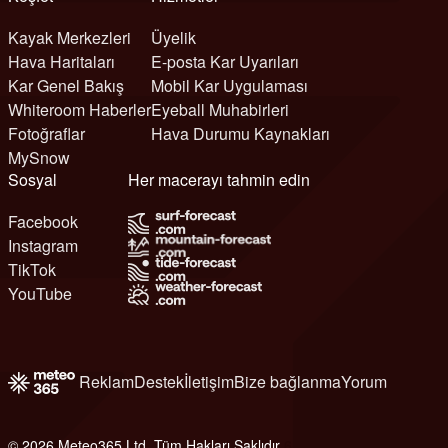
Kayak Merkezleri
Üyelik
Hava Haritaları
E-posta Kar Uyarıları
Kar Genel Bakış
Mobil Kar Uygulaması
Whiteroom Haberler
Eyeball Muhabirleri
Fotoğraflar
Hava Durumu Kaynakları
MySnow
Sosyal
Her macerayı tahmin edin
Facebook
Instagram
TikTok
YouTube
Reklam
Destek
İletişim
Bize bağlanma
Yorum
© 2026 Meteo365 Ltd. Tüm Hakları Saklıdır
6