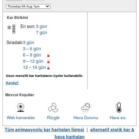
Kar Birikimi
En son:
3 gün
7 gün
Sıradaki
3 gün
3 – 6 gün
6 – 9 gün
9 – 12 gün
12 – 16 gün
Uzun menzilli kar haritalarını üyeler kullanabilir.
Kaydol!
Mevcut Koşullar
Web kameraları
Rüzgâr
Hava Durumu
Hava sıc.
Tüm animasyonlu kar haritaları listesi
|
alternatif statik kar &
hava haritaları